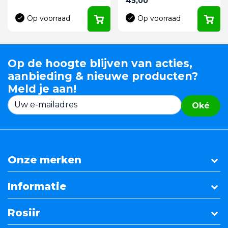
45,00
Op voorraad
Op voorraad
Op de hoogte blijven van acties,
aanbieding & nieuwe producten?
Meld je aan!
Oké
Onze merken
Informatie
Rosiir