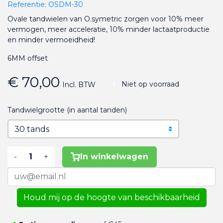
Referentie:
OSDM-30
Ovale tandwielen van O.symetric zorgen voor 10% meer
vermogen, meer acceleratie, 10% minder lactaatproductie
en minder vermoeidheid!
6MM offset
€ 70,00
Niet op voorraad
Incl. BTW
Tandwielgrootte (in aantal tanden)
-
+
In winkelwagen
Houd mij op de hoogte van beschikbaarheid