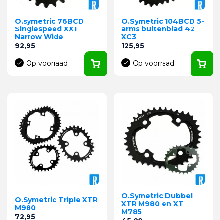
O.symetric 76BCD
O.Symetric 104BCD 5-
Singlespeed XX1
arms buitenblad 42
Narrow Wide
XC3
Prijs
Prijs
92,95
125,95
Op voorraad
Op voorraad
O.Symetric Dubbel
O.Symetric Triple XTR
XTR M980 en XT
M980
M785
Prijs
72,95
Prijs