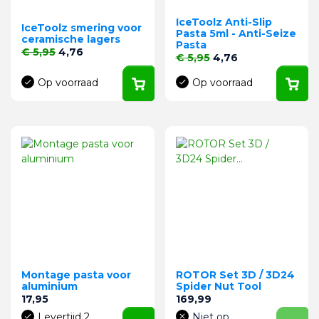
IceToolz Anti-Slip
IceToolz smering voor
Pasta 5ml - Anti-Seize
ceramische lagers
Pasta
Normale prijs
Prijs
€ 5,95
4,76
Normale prijs
Prijs
€ 5,95
4,76
Op voorraad
Op voorraad
Montage pasta voor
ROTOR Set 3D / 3D24
aluminium
Spider Nut Tool
Prijs
Prijs
17,95
169,99
Levertijd 2
Niet op