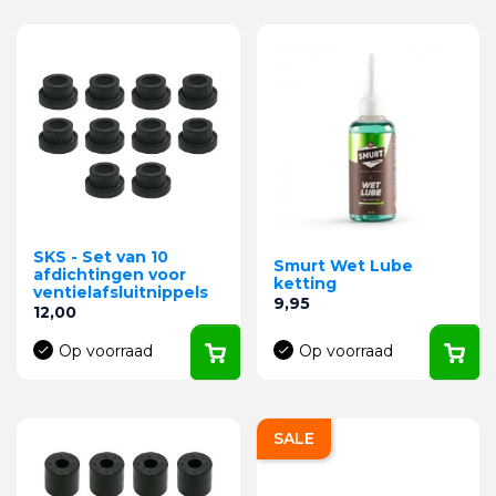
SKS - Set van 10
Smurt Wet Lube
afdichtingen voor
ketting
ventielafsluitnippels
Prijs
9,95
Prijs
12,00
Op voorraad
Op voorraad
SALE