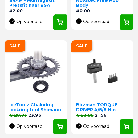
SRAM - Montagekit
Novatec Free Hub
Pressfit naar BSA
Body
Prijs
Prijs
42,00
40,00
Op voorraad
Op voorraad
SALE
SALE
IceToolz Chainring
Birzman TORQUE
lockring tool Shimano
DRIVER 4/5/6 Nm
Normale prijs
Prijs
Normale prijs
Prijs
€ 29,95
23,96
€ 23,95
21,56
Op voorraad
Op voorraad