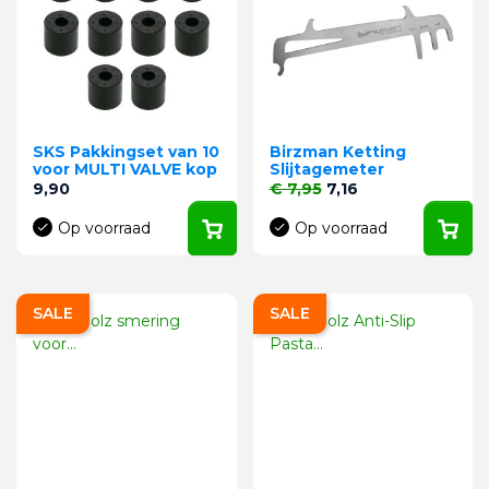
SKS Pakkingset van 10
Birzman Ketting
voor MULTI VALVE kop
Slijtagemeter
Prijs
Normale prijs
Prijs
9,90
€ 7,95
7,16
Op voorraad
Op voorraad
SALE
SALE