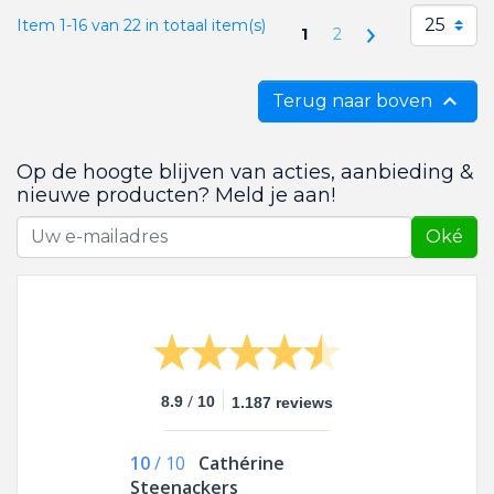
25
Item 1-16 van 22 in totaal item(s)
Volgende
1
2

Terug naar boven
Op de hoogte blijven van acties, aanbieding &
nieuwe producten? Meld je aan!
Oké
/
8.9
10
1.187 reviews
10
/
10
Cathérine
Steenackers