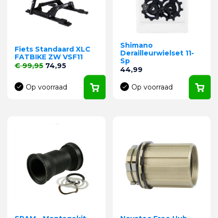
Shimano
Fiets Standaard XLC
Derailleurwielset 11-
FATBIKE ZW VSF11
Sp
Normale prijs
Prijs
€ 99,95
74,95
Prijs
44,99
Op voorraad
Op voorraad