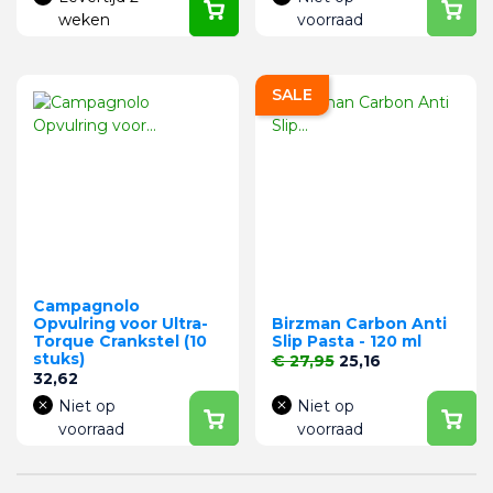
weken
voorraad
SALE
Campagnolo
Opvulring voor Ultra-
Birzman Carbon Anti
Torque Crankstel (10
Slip Pasta - 120 ml
stuks)
Normale prijs
Prijs
€ 27,95
25,16
Prijs
32,62
Niet op
Niet op
voorraad
voorraad