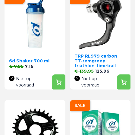
TRP RL979 carbon
6d Shaker 700 ml
TT-remgreep
triathlon-timetrail
Normale prijs
Prijs
€ 7,95
7,16
Normale prijs
Prijs
€ 139,95
125,96
Niet op
Niet op
voorraad
voorraad
SALE