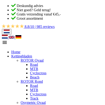
Deskundig advies
Niet goed? Geld terug!
Gratis verzending vanaf €45,-
Groot assortiment
8.8/10 | 985 reviews
Home
Kettingbladen
ROTOR Ovaal
Road
MTB
Cyclocross
Beach
ROTOR Rond
Road
MTB
Cyclocross
Track
Osymetric Ovaal