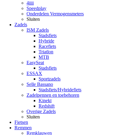
4iiii
Speedplay
Onderdelen Vermogensmeters
Sluiten
Zadels
ISM Zadels
Stadsfiets
Hybride
Racefiets
Triatlon
MTB
EasySeat
Stadsfiets
ESSAX
Sportzadels
Selle Bassano
Stadsfiets/Hybridefiets
Zadelpennen en toebehoren
Kinekt
Redshift
Overige Zadels
Sluiten
Fietsen
Remmen
Remklauwen