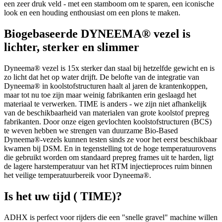
een zeer druk veld - met een stamboom om te sparen, een iconische
look en een houding enthousiast om een plons te maken.
Biogebaseerde DYNEEMA® vezel is
lichter, sterker en slimmer
Dyneema® vezel is 15x sterker dan staal bij hetzelfde gewicht en is
zo licht dat het op water drijft. De belofte van de integratie van
Dyneema® in koolstofstructuren haalt al jaren de krantenkoppen,
maar tot nu toe zijn maar weinig fabrikanten erin geslaagd het
materiaal te verwerken. TIME is anders - we zijn niet afhankelijk
van de beschikbaarheid van materialen van grote koolstof prepreg
fabrikanten. Door onze eigen gevlochten koolstofstructuren (BCS)
te weven hebben we strengen van duurzame Bio-Based
Dyneema®-vezels kunnen testen sinds ze voor het eerst beschikbaar
kwamen bij DSM. En in tegenstelling tot de hoge temperatuurovens
die gebruikt worden om standaard prepreg frames uit te harden, ligt
de lagere harstemperatuur van het RTM injectieproces ruim binnen
het veilige temperatuurbereik voor Dyneema®.
Is het uw tijd ( TIME)?
ADHX is perfect voor rijders die een "snelle gravel" machine willen