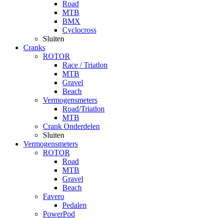
Road
MTB
BMX
Cyclocross
Sluiten
Cranks
ROTOR
Race / Triatlon
MTB
Gravel
Beach
Vermogensmeters
Road/Triatlon
MTB
Crank Onderdelen
Sluiten
Vermogensmeters
ROTOR
Road
MTB
Gravel
Beach
Favero
Pedalen
PowerPod