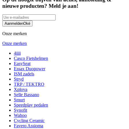
nieuwe producten? Meld je aan!
Aanmelden
Oké
Onze merken
Onze merken
4iiii
Casco Fietshelmen
EasySeat
Essax Duopower
ISM zadels
Stryd
TRP / TEKTRO
Xplova
Selle Bassano
Smurt
Speedplay pedalen
Synofit
Wahoo
Cycling Ceramic
Favero Assioma