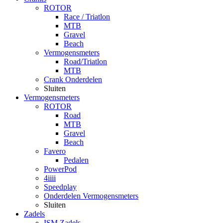
ROTOR
Race / Triatlon
MTB
Gravel
Beach
Vermogensmeters
Road/Triatlon
MTB
Crank Onderdelen
Sluiten
Vermogensmeters
ROTOR
Road
MTB
Gravel
Beach
Favero
Pedalen
PowerPod
4iiii
Speedplay
Onderdelen Vermogensmeters
Sluiten
Zadels
ISM Zadels