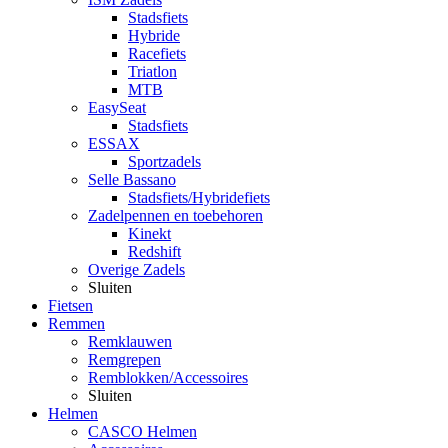
Stadsfiets
Hybride
Racefiets
Triatlon
MTB
EasySeat
Stadsfiets
ESSAX
Sportzadels
Selle Bassano
Stadsfiets/Hybridefiets
Zadelpennen en toebehoren
Kinekt
Redshift
Overige Zadels
Sluiten
Fietsen
Remmen
Remklauwen
Remgrepen
Remblokken/Accessoires
Sluiten
Helmen
CASCO Helmen