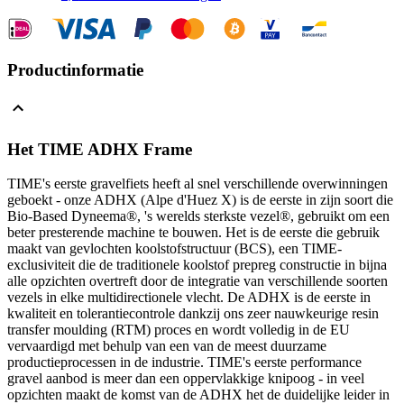
Productinformatie
Het TIME ADHX Frame
TIME's eerste gravelfiets heeft al snel verschillende overwinningen
geboekt - onze ADHX (Alpe d'Huez X) is de eerste in zijn soort die
Bio-Based Dyneema®, 's werelds sterkste vezel®, gebruikt om een
beter presterende machine te bouwen. Het is de eerste die gebruik
maakt van gevlochten koolstofstructuur (BCS), een TIME-
exclusiviteit die de traditionele koolstof prepreg constructie in bijna
alle opzichten overtreft door de integratie van verschillende soorten
vezels in elke multidirectionele vlecht. De ADHX is de eerste in
kwaliteit en tolerantiecontrole dankzij ons zeer nauwkeurige resin
transfer moulding (RTM) proces en wordt volledig in de EU
vervaardigd met behulp van een van de meest duurzame
productieprocessen in de industrie. TIME's eerste performance
gravel aanbod is meer dan een oppervlakkige knipoog - in veel
opzichten maakt de komst van de ADHX het de duidelijke leider in