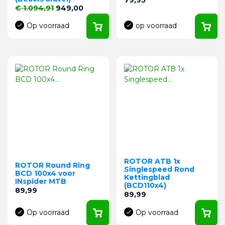
Normale prijs
Prijs
€ 1.094,91
949,00
Op voorraad
op voorraad
ROTOR ATB 1x
ROTOR Round Ring
Singlespeed Rond
BCD 100x4 voor
Kettingblad
INspider MTB
(BCD110x4)
Prijs
89,99
Prijs
89,99
Op voorraad
Op voorraad