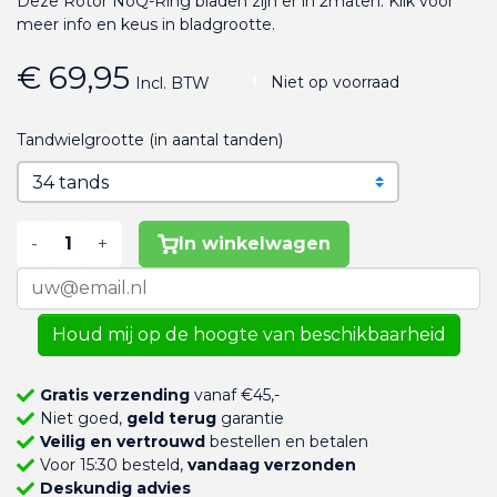
Deze Rotor NoQ-Ring bladen zijn er in 2maten. Klik voor
meer info en keus in bladgrootte.
€ 69,95
Niet op voorraad
Incl. BTW
Tandwielgrootte (in aantal tanden)
-
+
In winkelwagen
Houd mij op de hoogte van beschikbaarheid
Gratis verzending
vanaf €45,-
Niet goed,
geld terug
garantie
Veilig en vertrouwd
bestellen en betalen
Voor 15:30 besteld,
vandaag verzonden
Deskundig advies