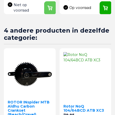
Niet op
Op voorraad
voorraad
4 andere producten in dezelfde
categorie:
ROTOR INspider MTB
Aldhu Carbon
Rotor NoQ
Crankset
104/64BCD ATB XC3
(Beach/Gravel)
Prijs
79,95