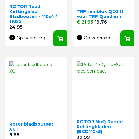
ROTOR Road
Kettingblad
TRP remblok Q20.11
Bladbouten - 110x4 /
voor TRP Quadiem
110x5
Normale prijs
Prijs
€ 21,95
19,76
Prijs
24,95
Op bestelling
Op voorraad
ROTOR NoQ Ronde
Rotor bladboutset
Kettingbladen
XC1
(BCD110x5)
Prijs
9,95
Prijs
39,99