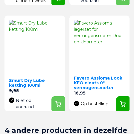
binnen 1 week
voorraad
Favero Assioma Look
Smurt Dry Lube
KEO cleats 0º
ketting 100ml
vermogensmeter
Prijs
9,95
Prijs
16,95
Niet op
Op bestelling
voorraad
4 andere producten in dezelfde