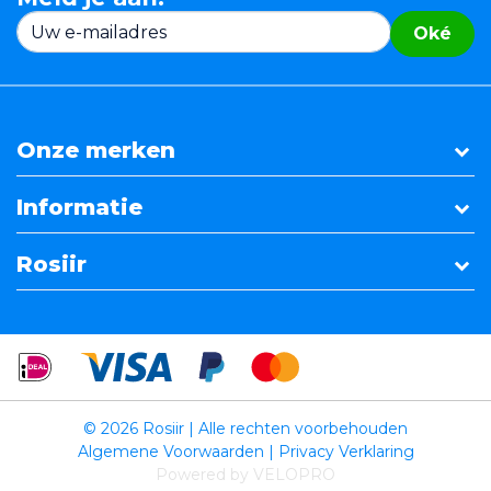
Oké
Onze merken
Informatie
Rosiir
© 2026 Rosiir | Alle rechten voorbehouden
Algemene Voorwaarden
|
Privacy Verklaring
Powered by VELOPRO