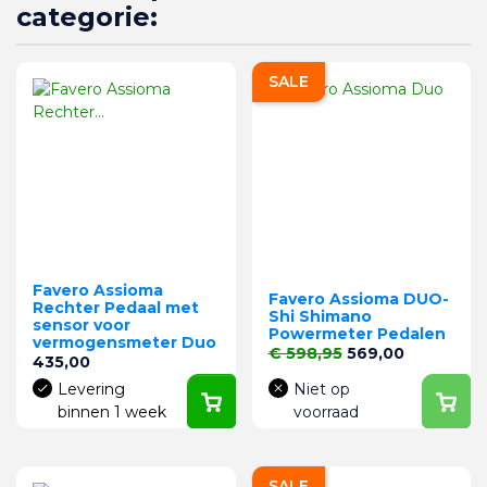
categorie:
SALE
Favero Assioma
Favero Assioma DUO-
Rechter Pedaal met
Shi Shimano
sensor voor
Powermeter Pedalen
vermogensmeter Duo
Normale prijs
Prijs
€ 598,95
569,00
Prijs
435,00
Levering
Niet op
binnen 1 week
voorraad
SALE