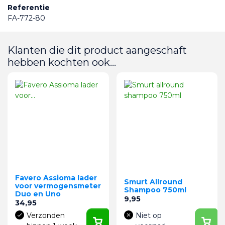
Referentie
FA-772-80
Klanten die dit product aangeschaft
hebben kochten ook...
Favero Assioma lader
Smurt Allround
voor vermogensmeter
Shampoo 750ml
Duo en Uno
Prijs
9,95
Prijs
34,95
Verzonden
Niet op