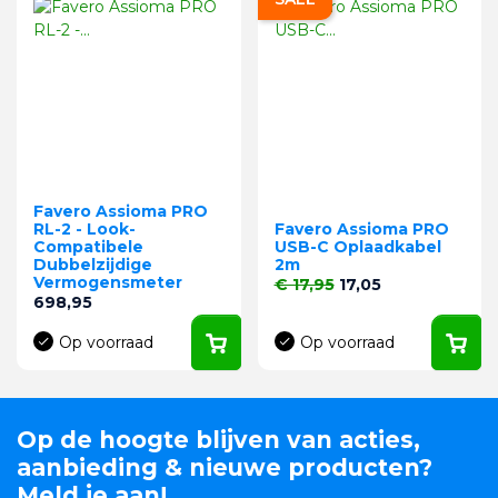
Favero Assioma PRO
RL-2 - Look-
Favero Assioma PRO
Compatibele
USB-C Oplaadkabel
Dubbelzijdige
2m
Vermogensmeter
Normale prijs
Prijs
€ 17,95
17,05
Prijs
698,95
Op voorraad
Op voorraad
Op de hoogte blijven van acties,
aanbieding & nieuwe producten?
Meld je aan!