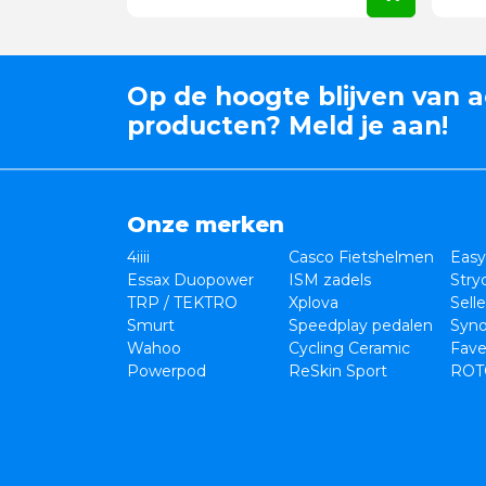
Op de hoogte blijven van a
producten? Meld je aan!
Onze merken
4iiii
Casco Fietshelmen
Easy
Essax Duopower
ISM zadels
Stry
TRP / TEKTRO
Xplova
Sell
Smurt
Speedplay pedalen
Syno
Wahoo
Cycling Ceramic
Fave
Powerpod
ReSkin Sport
ROT