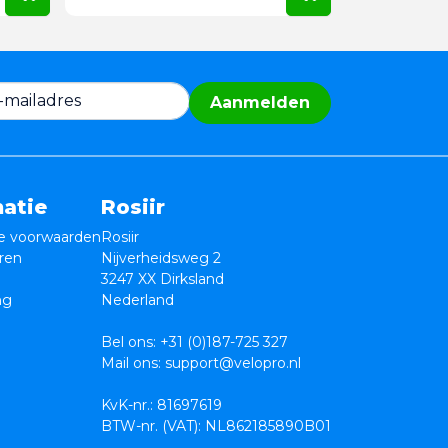
Aanmelden
matie
Rosiir
 voorwaarden
Rosiir
ren
Nijverheidsweg 2
3247 XX Dirksland
ng
Nederland
Bel ons:
+31 (0)187-725 327
Mail ons:
support@velopro.nl
KvK-nr.: 81697619
BTW-nr. (VAT): NL862185890B01