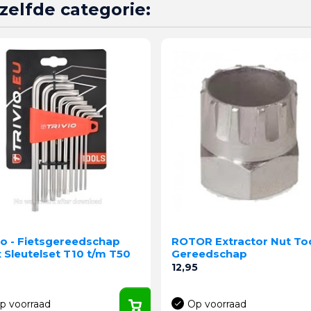
zelfde categorie:
io - Fietsgereedschap
ROTOR Extractor Nut To
 Sleutelset T10 t/m T50
Gereedschap
Prijs
12,95
p voorraad
Op voorraad