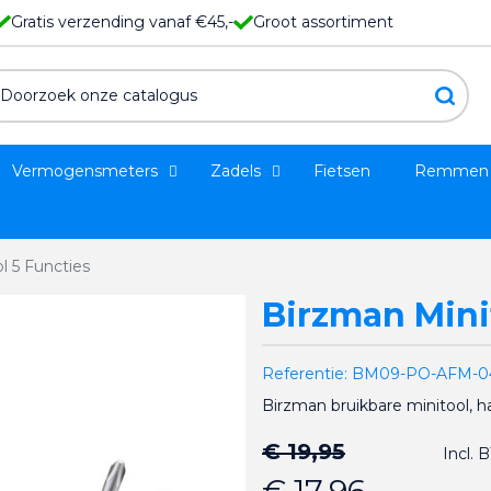
Gratis verzending vanaf €45,-
Groot assortiment
Vermogensmeters
Zadels
Fietsen
Remmen
l 5 Functies
Birzman Mini
Referentie:
BM09-PO-AFM-0
Birzman bruikbare minitool, 
€ 19,95
Incl.