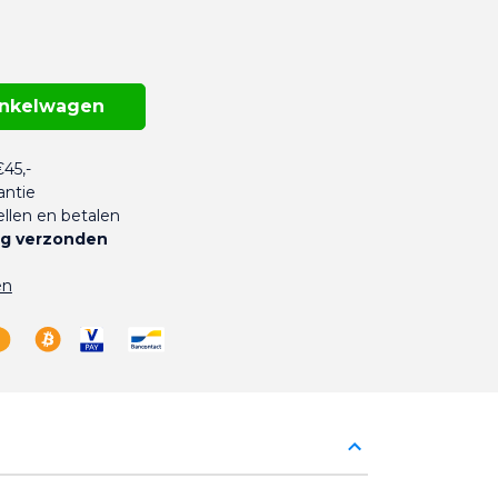
inkelwagen
45,-
antie
llen en betalen
g verzonden
en