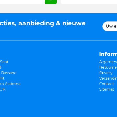
cties, aanbieding & nieuwe
Infor
Seat
Algemene
d
Retourne
e Bassano
Privacy
fit
Verzendi
ro Assioma
Contact
OR
Sitemap