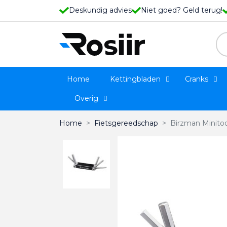
Deskundig advies
Niet goed? Geld terug!
Home
Kettingbladen
Cranks
Overig
Home
Fietsgereedschap
Birzman Minitoo