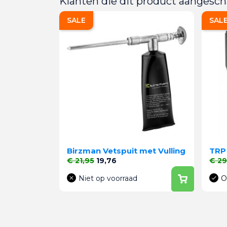
Klanten die dit product aangesch
SALE
SAL
Birzman Vetspuit met Vulling
TRP
Normale prijs
Prijs
Norma
€ 21,95
19,76
€ 29
Niet op voorraad
O