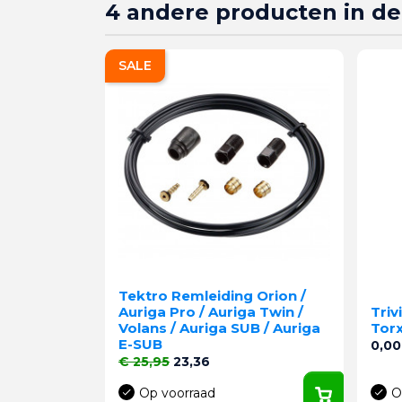
4 andere producten in de
SALE
Tektro Remleiding Orion /
Auriga Pro / Auriga Twin /
Triv
Volans / Auriga SUB / Auriga
Torx
E-SUB
Prijs
0,00
Normale prijs
Prijs
€ 25,95
23,36
Op voorraad
O