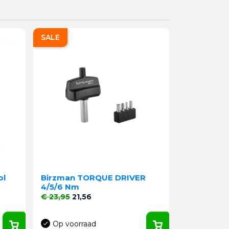
SALE
ol
Birzman TORQUE DRIVER
4/5/6 Nm
Normale prijs
Prijs
€ 23,95
21,56
Op voorraad