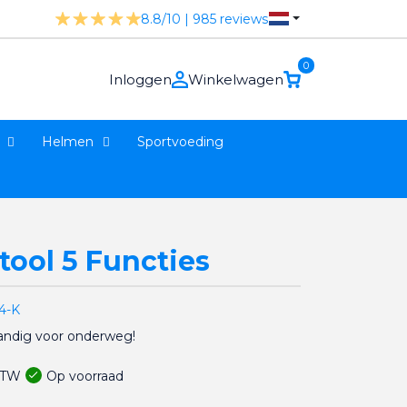
8.8/10 | 985 reviews
0
Inloggen
Winkelwagen
Helmen
Sportvoeding
tool 5 Functies
4-K
handig voor onderweg!
Op voorraad
 BTW