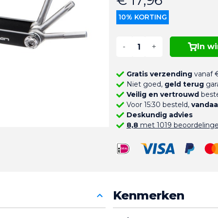
€ 17,96
10% KORTING
-
+
In w
Gratis verzending
vanaf €
Niet goed,
geld terug
gar
Veilig en vertrouwd
beste
Voor 15:30 besteld,
vandaa
Deskundig advies
8,8
met 1019 beoordeling
Kenmerken