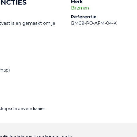
UNCTIES
Merk
Birzman
Referentie
jtvast is en gemaakt om je 
BM09-PO-AFM-04-K
chap)
uiskopschroevendraaier