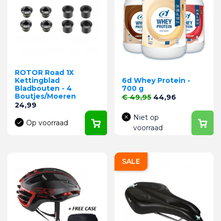
ROTOR Road 1X
Kettingblad
6d Whey Protein -
Bladbouten - 4
700 g
Boutjes/Moeren
Normale prijs
Prijs
€ 49,95
44,96
Prijs
24,99
Niet op
Op voorraad
voorraad
SALE