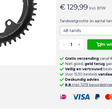
€ 129,99
Incl. BTW
Tandwielgrootte (in aantal ta
-
+
In w
Gratis verzending
vanaf €
Niet goed,
geld terug
gar
Veilig en vertrouwd
beste
Voor 15:30 besteld,
vandaa
Deskundig advies
8,8
met 1019 beoordeling