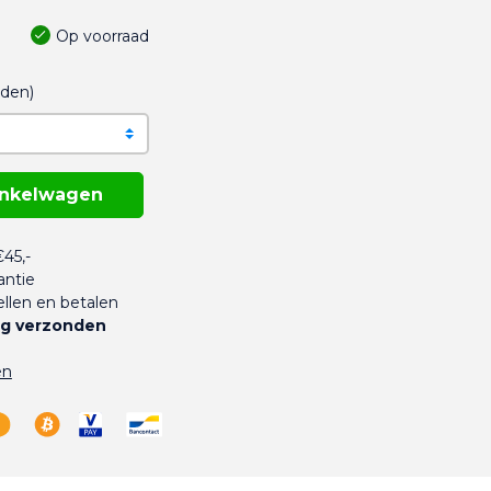
Op voorraad
nden)
inkelwagen
45,-
antie
llen en betalen
g verzonden
en