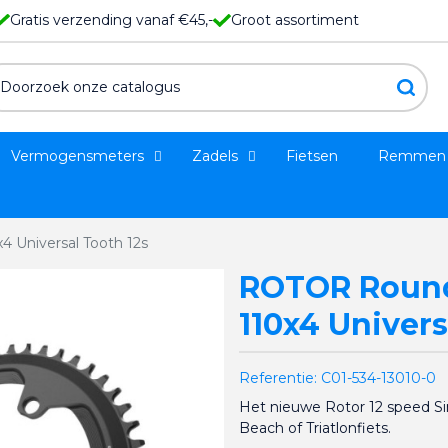
Gratis verzending vanaf €45,-
Groot assortiment
Vermogensmeters
Zadels
Fietsen
Remmen
 Universal Tooth 12s
ROTOR Round
110x4 Univers
Referentie:
C01-534-13010-0
Het nieuwe Rotor 12 speed Sin
Beach of Triatlonfiets.