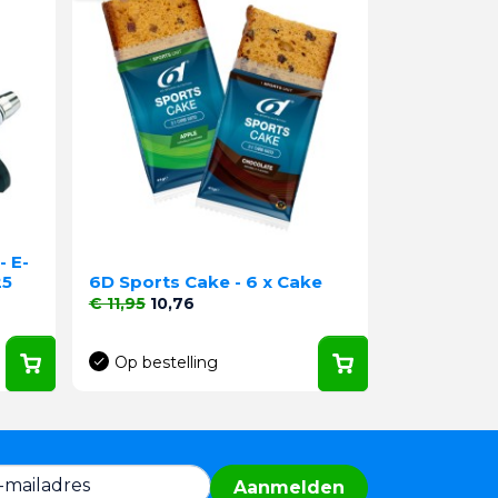
- E-
25
6D Sports Cake - 6 x Cake
Normale prijs
Prijs
€ 11,95
10,76
Op bestelling
Aanmelden