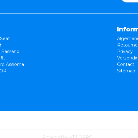
Infor
Seat
Algemene
d
Retourne
e Bassano
Privacy
fit
Verzendi
ro Assioma
Contact
OR
Sitemap
Powered by VELOPRO