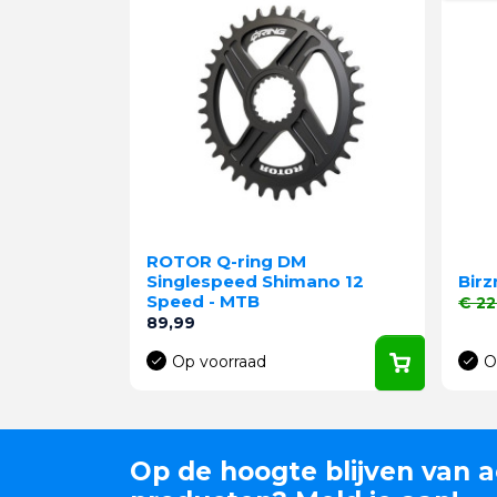
ROTOR Q-ring DM
Singlespeed Shimano 12
Bir
Speed - MTB
Norma
€ 22
Prijs
89,99
Op voorraad
O
Op de hoogte blijven van a