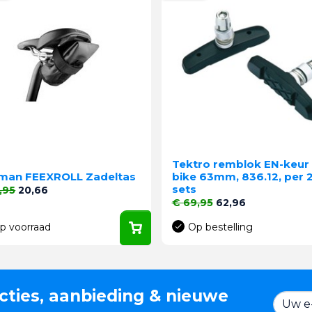
Tektro remblok EN-keur 
zman FEEXROLL Zadeltas
bike 63mm, 836.12, per 
sets
le prijs
Prijs
,95
20,66
Normale prijs
Prijs
€ 69,95
62,96
p voorraad
Op bestelling
cties, aanbieding & nieuwe