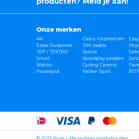
producten? Meld je aan!
Onze merken
4iiii
Casco Fietshelmen
Easy
Essax Duopower
ISM zadels
Stry
TRP / TEKTRO
Xplova
Sell
Smurt
Speedplay pedalen
Syno
Wahoo
Cycling Ceramic
Fave
Powerpod
ReSkin Sport
ROT
© 2026 Rosiir | Alle rechten voorbehouden