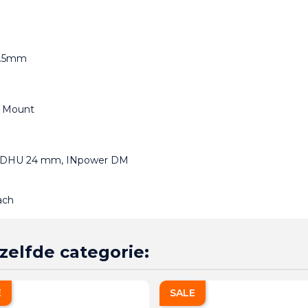
44.5mm
r Mount
 ALDHU 24 mm, INpower DM 
each
zelfde categorie:
E
SALE