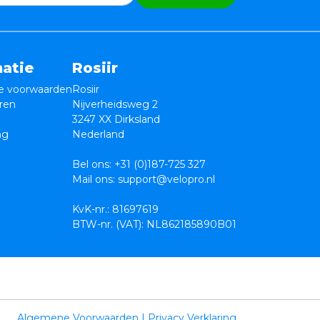
matie
Rosiir
 voorwaarden
Rosiir
ren
Nijverheidsweg 2
3247 XX Dirksland
ng
Nederland
Bel ons:
+31 (0)187-725 327
Mail ons:
support@velopro.nl
KvK-nr.: 81697619
BTW-nr. (VAT): NL862185890B01
Algemene Voorwaarden
|
Privacy Verklaring