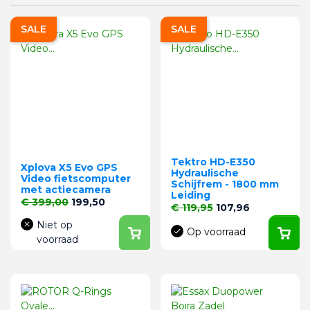
SALE
SALE
Tektro HD-E350
Xplova X5 Evo GPS
Hydraulische
Video fietscomputer
Schijfrem - 1800 mm
met actiecamera
Leiding
Normale prijs
Prijs
€ 399,00
199,50
Normale prijs
Prijs
€ 119,95
107,96
Niet op
Op voorraad
voorraad