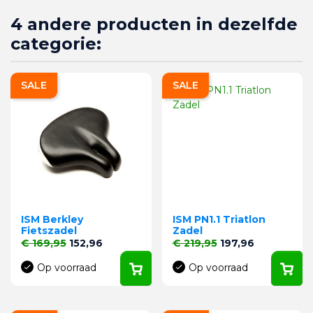
4 andere producten in dezelfde
categorie:
SALE
SALE
ISM Berkley
ISM PN1.1 Triatlon
Fietszadel
Zadel
Normale prijs
Prijs
Normale prijs
Prijs
€ 169,95
152,96
€ 219,95
197,96
Op voorraad
Op voorraad