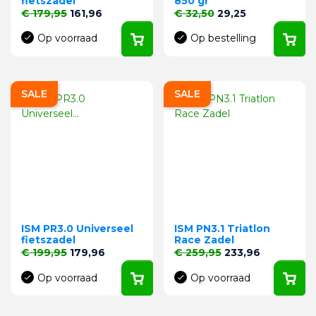
fietszadel
850 gr
Normale prijs
Prijs
Normale prijs
Prijs
€ 179,95
161,96
€ 32,50
29,25
Op voorraad
Op bestelling
SALE
SALE
ISM PR3.0 Universeel
ISM PN3.1 Triatlon
fietszadel
Race Zadel
Normale prijs
Prijs
Normale prijs
Prijs
€ 199,95
179,96
€ 259,95
233,96
Op voorraad
Op voorraad