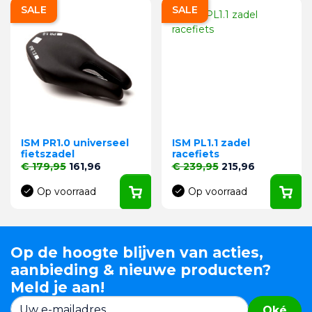
SALE
SALE
ISM PR1.0 universeel
ISM PL1.1 zadel
fietszadel
racefiets
Normale prijs
Prijs
Normale prijs
Prijs
€ 179,95
161,96
€ 239,95
215,96
Op voorraad
Op voorraad
Op de hoogte blijven van acties,
aanbieding & nieuwe producten?
Meld je aan!
Oké