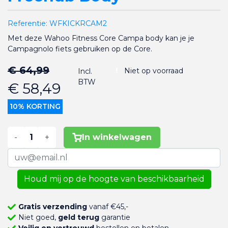
Referentie:
WFKICKRCAM2
Met deze Wahoo Fitness Core Campa body kan je je
Campagnolo fiets gebruiken op de Core.
€ 64,99
Niet op voorraad
Incl.
BTW
€ 58,49
10% KORTING
-
+
In winkelwagen
Houd mij op de hoogte van beschikbaarheid
Gratis verzending
vanaf €45,-
Niet goed,
geld terug
garantie
Veilig en vertrouwd
bestellen en betalen