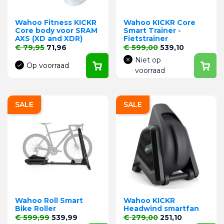
Wahoo Fitness KICKR
Wahoo KICKR Core
Core body voor SRAM
Smart Trainer -
AXS (XD and XDR)
Fietstrainer
Normale prijs
Prijs
Normale prijs
Prijs
€ 79,95
71,96
€ 599,00
539,10
Niet op
Op voorraad
voorraad
SALE
SALE
Wahoo Roll Smart
Wahoo KICKR
Bike Roller
Headwind smartfan
Normale prijs
Prijs
Normale prijs
Prijs
€ 599,99
539,99
€ 279,00
251,10