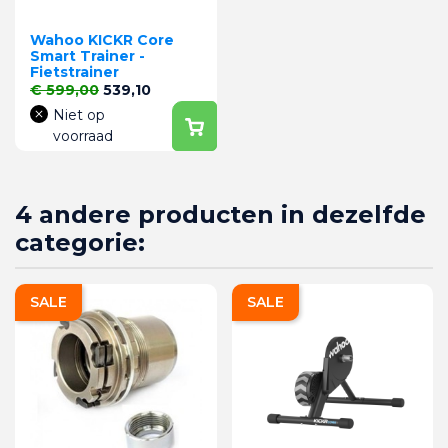
Wahoo KICKR Core
Smart Trainer -
Fietstrainer
Normale prijs
Prijs
€ 599,00
539,10
Niet op
voorraad
4 andere producten in dezelfde
categorie:
SALE
SALE