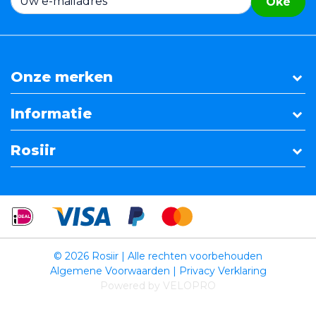
Oké
Onze merken
Informatie
Rosiir
© 2026 Rosiir | Alle rechten voorbehouden
Algemene Voorwaarden
|
Privacy Verklaring
Powered by VELOPRO