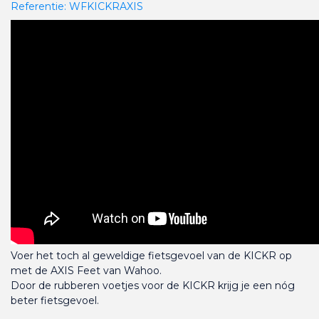
Referentie:
WFKICKRAXIS
Voer het toch al geweldige fietsgevoel van de KICKR op
met de AXIS Feet van Wahoo.
Door de rubberen voetjes voor de KICKR krijg je een nóg
beter fietsgevoel.