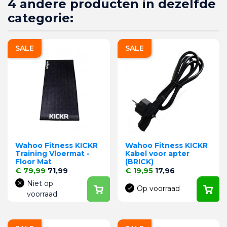
4 andere producten in dezelfde
categorie:
SALE
SALE
Wahoo Fitness KICKR
Wahoo Fitness KICKR
Training Vloermat -
Kabel voor apter
Floor Mat
(BRICK)
Normale prijs
Prijs
Normale prijs
Prijs
€ 79,99
71,99
€ 19,95
17,96
Niet op
Op voorraad
voorraad