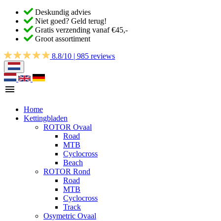
Deskundig advies
Niet goed? Geld terug!
Gratis verzending vanaf €45,-
Groot assortiment
8.8/10 | 985 reviews
Home
Kettingbladen
ROTOR Ovaal
Road
MTB
Cyclocross
Beach
ROTOR Rond
Road
MTB
Cyclocross
Track
Osymetric Ovaal