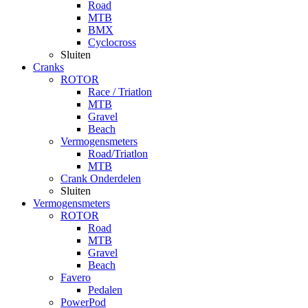
Road
MTB
BMX
Cyclocross
Sluiten
Cranks
ROTOR
Race / Triatlon
MTB
Gravel
Beach
Vermogensmeters
Road/Triatlon
MTB
Crank Onderdelen
Sluiten
Vermogensmeters
ROTOR
Road
MTB
Gravel
Beach
Favero
Pedalen
PowerPod