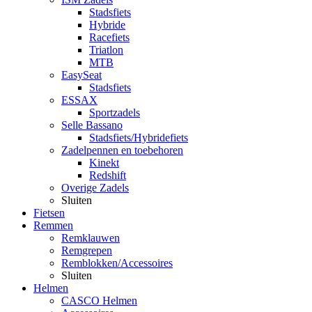
Stadsfiets
Hybride
Racefiets
Triatlon
MTB
EasySeat
Stadsfiets
ESSAX
Sportzadels
Selle Bassano
Stadsfiets/Hybridefiets
Zadelpennen en toebehoren
Kinekt
Redshift
Overige Zadels
Sluiten
Fietsen
Remmen
Remklauwen
Remgrepen
Remblokken/Accessoires
Sluiten
Helmen
CASCO Helmen