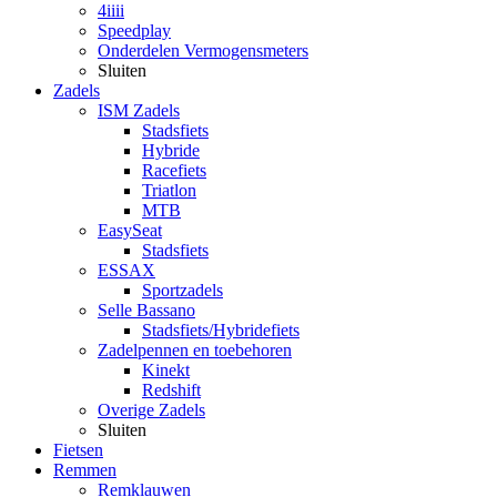
4iiii
Speedplay
Onderdelen Vermogensmeters
Sluiten
Zadels
ISM Zadels
Stadsfiets
Hybride
Racefiets
Triatlon
MTB
EasySeat
Stadsfiets
ESSAX
Sportzadels
Selle Bassano
Stadsfiets/Hybridefiets
Zadelpennen en toebehoren
Kinekt
Redshift
Overige Zadels
Sluiten
Fietsen
Remmen
Remklauwen