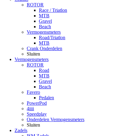
ROTOR
Race / Triatlon
MTB
Gravel
Beach
Vermogensmeters
Road/Triatlon
MTB
Crank Onderdelen
Sluiten
Vermogensmeters
ROTOR
Road
MTB
Gravel
Beach
Favero
Pedalen
PowerPod
4iiii
Speedplay
Onderdelen Vermogensmeters
Sluiten
Zadels
ISM Zadels