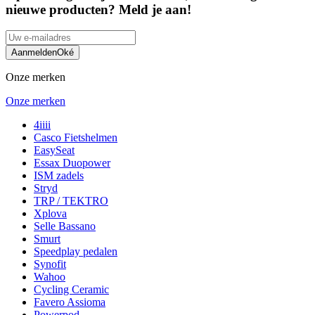
nieuwe producten? Meld je aan!
Aanmelden
Oké
Onze merken
Onze merken
4iiii
Casco Fietshelmen
EasySeat
Essax Duopower
ISM zadels
Stryd
TRP / TEKTRO
Xplova
Selle Bassano
Smurt
Speedplay pedalen
Synofit
Wahoo
Cycling Ceramic
Favero Assioma
Powerpod