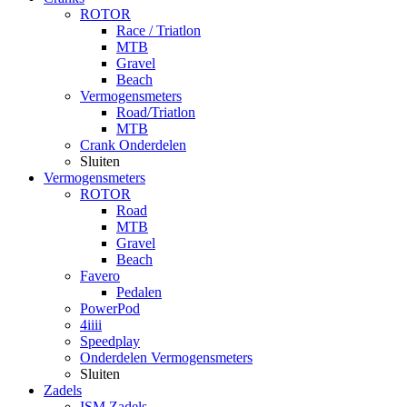
ROTOR
Race / Triatlon
MTB
Gravel
Beach
Vermogensmeters
Road/Triatlon
MTB
Crank Onderdelen
Sluiten
Vermogensmeters
ROTOR
Road
MTB
Gravel
Beach
Favero
Pedalen
PowerPod
4iiii
Speedplay
Onderdelen Vermogensmeters
Sluiten
Zadels
ISM Zadels