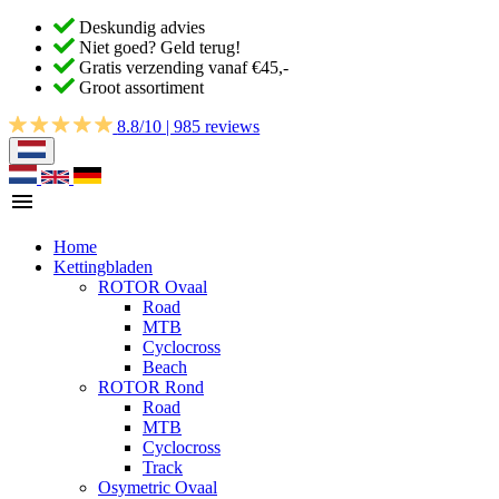
Deskundig advies
Niet goed? Geld terug!
Gratis verzending vanaf €45,-
Groot assortiment
8.8/10 | 985 reviews
Home
Kettingbladen
ROTOR Ovaal
Road
MTB
Cyclocross
Beach
ROTOR Rond
Road
MTB
Cyclocross
Track
Osymetric Ovaal