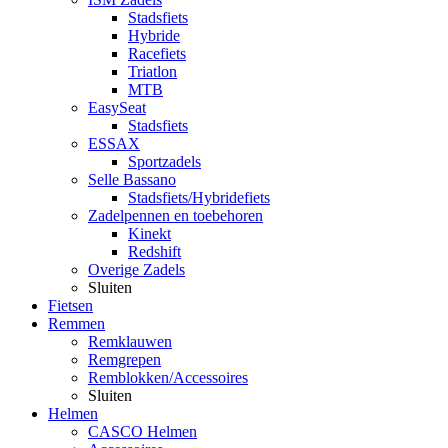
Stadsfiets
Hybride
Racefiets
Triatlon
MTB
EasySeat
Stadsfiets
ESSAX
Sportzadels
Selle Bassano
Stadsfiets/Hybridefiets
Zadelpennen en toebehoren
Kinekt
Redshift
Overige Zadels
Sluiten
Fietsen
Remmen
Remklauwen
Remgrepen
Remblokken/Accessoires
Sluiten
Helmen
CASCO Helmen