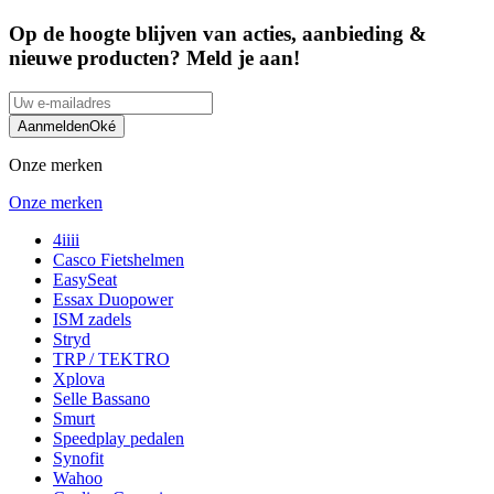
Op de hoogte blijven van acties, aanbieding &
nieuwe producten? Meld je aan!
Aanmelden
Oké
Onze merken
Onze merken
4iiii
Casco Fietshelmen
EasySeat
Essax Duopower
ISM zadels
Stryd
TRP / TEKTRO
Xplova
Selle Bassano
Smurt
Speedplay pedalen
Synofit
Wahoo