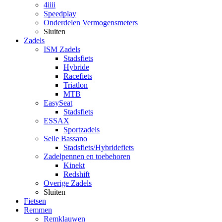
4iiii
Speedplay
Onderdelen Vermogensmeters
Sluiten
Zadels
ISM Zadels
Stadsfiets
Hybride
Racefiets
Triatlon
MTB
EasySeat
Stadsfiets
ESSAX
Sportzadels
Selle Bassano
Stadsfiets/Hybridefiets
Zadelpennen en toebehoren
Kinekt
Redshift
Overige Zadels
Sluiten
Fietsen
Remmen
Remklauwen