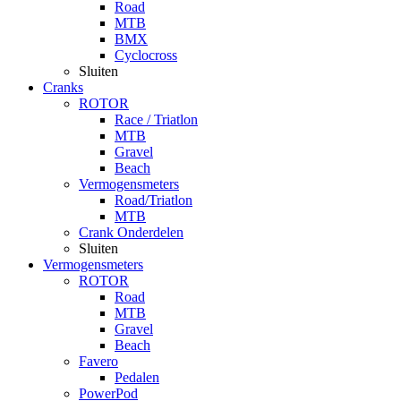
Road
MTB
BMX
Cyclocross
Sluiten
Cranks
ROTOR
Race / Triatlon
MTB
Gravel
Beach
Vermogensmeters
Road/Triatlon
MTB
Crank Onderdelen
Sluiten
Vermogensmeters
ROTOR
Road
MTB
Gravel
Beach
Favero
Pedalen
PowerPod