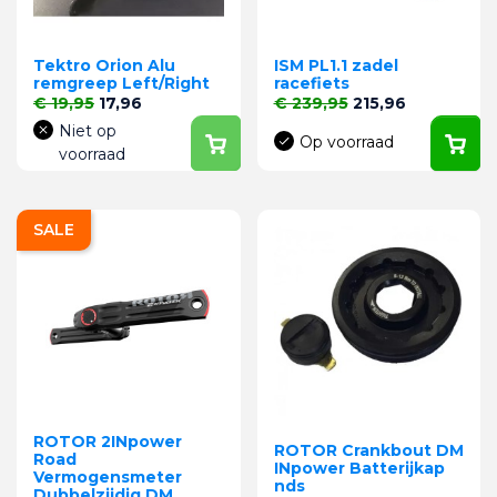
Tektro Orion Alu
ISM PL1.1 zadel
remgreep Left/Right
racefiets
Normale prijs
Prijs
Normale prijs
Prijs
€ 19,95
17,96
€ 239,95
215,96
Niet op
Op voorraad
voorraad
SALE
ROTOR 2INpower
ROTOR Crankbout DM
Road
INpower Batterijkap
Vermogensmeter
nds
Dubbelzijdig DM