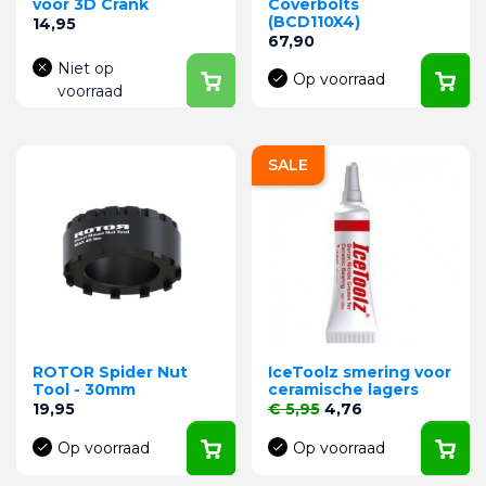
voor 3D Crank
Coverbolts
(BCD110X4)
Prijs
14,95
Prijs
67,90
Niet op
Op voorraad
voorraad
SALE
ROTOR Spider Nut
IceToolz smering voor
Tool - 30mm
ceramische lagers
Prijs
Normale prijs
Prijs
19,95
€ 5,95
4,76
Op voorraad
Op voorraad