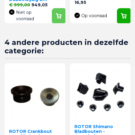
Prijs
16,95
Normale prijs
Prijs
€ 999,00
949,05
Niet op
Op voorraad
voorraad
4 andere producten in dezelfde
categorie:
ROTOR Shimano
ROTOR Crankbout
Bladbouten -