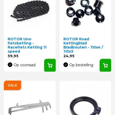
ROTOR Uno
ROTOR Road
fietsketting -
Kettingblad
Racefiets Ketting 11
Bladbouten - 110x4 /
speed
110x5
Prijs
Prijs
59,95
24,95
Op voorraad
Op bestelling
SALE