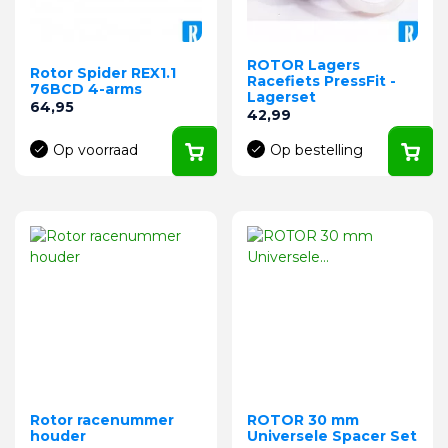
ROTOR Lagers
Rotor Spider REX1.1
Racefiets PressFit -
76BCD 4-arms
Lagerset
Prijs
64,95
Prijs
42,99
Op voorraad
Op bestelling
Rotor racenummer
ROTOR 30 mm
houder
Universele Spacer Set