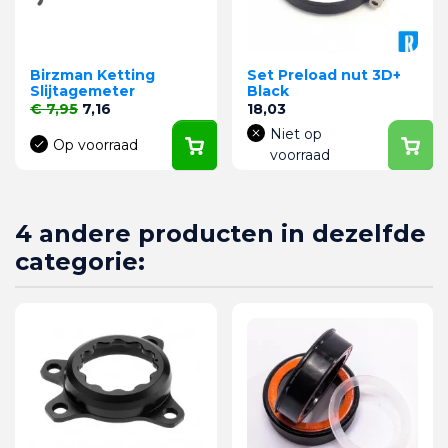
Birzman Ketting
Set Preload nut 3D+
Slijtagemeter
Black
Normale prijs
Prijs
Prijs
€ 7,95
7,16
18,03
Niet op
Op voorraad
voorraad
4 andere producten in dezelfde
categorie: