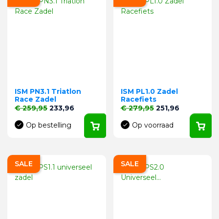
ISM PN3.1 Triatlon
ISM PL1.0 Zadel
Race Zadel
Racefiets
Normale prijs
Prijs
Normale prijs
Prijs
€ 259,95
233,96
€ 279,95
251,96
Op bestelling
Op voorraad
SALE
SALE