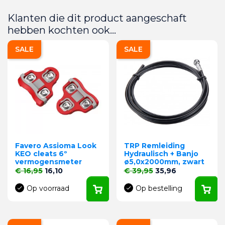
Klanten die dit product aangeschaft
hebben kochten ook...
SALE
SALE
Favero Assioma Look
TRP Remleiding
KEO cleats 6º
Hydraulisch + Banjo
vermogensmeter
ø5,0x2000mm, zwart
Normale prijs
Prijs
Normale prijs
Prijs
€ 16,95
16,10
€ 39,95
35,96
Op voorraad
Op bestelling