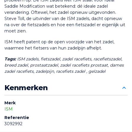
probleem op. De ISM zadels wel! ISM staat voor Ideal 
Saddle Modification wat betekend: dé ideale zadel 
verandering. Oftewel, het zadel opnieuw uitgevonden. 
Steve Toll, de uitvinder van de ISM zadels, dacht opnieuw 
na over de fietszadels en hoe een fietszadel er eigenlijk uit 
moet zien.
ISM heeft patent op de open voorzijde van het zadel, 
waarmee het fietsers van hun zadelpijn afhelpt.
Tags:
 ISM zadels, fietszadel, zadel racefiets, racefietszadel,  
breed zadel, prostaatzadel, zadel racefiets prostaat, dames 
zadel racefiets, zadelpijn, racefiets zadel , gelzadel
Kenmerken
Merk
ISM
Referentie
3092992