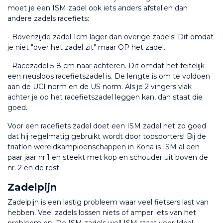
moet je een ISM zadel ook iets anders afstellen dan 
andere zadels racefiets:
- Bovenzijde zadel 1cm lager dan overige zadels! Dit omdat 
je niet "over het zadel zit" maar OP het zadel.
- Racezadel 5-8 cm naar achteren. Dit omdat het feitelijk 
een neusloos racefietszadel is. De lengte is om te voldoen 
aan de UCI norm en de US norm. Als je 2 vingers vlak 
achter je op het racefietszadel leggen kan, dan staat die 
goed.
Voor een racefiets zadel doet een ISM zadel het zo goed 
dat hij regelmatig gebruikt wordt door topsporters! Bij de 
triatlon wereldkampioenschappen in Kona is ISM al een 
paar jaar nr.1 en steekt met kop en schouder uit boven de 
nr. 2 en de rest.
Zadelpijn
Zadelpijn is een lastig probleem waar veel fietsers last van 
hebben. Veel zadels lossen niets of amper iets van het 