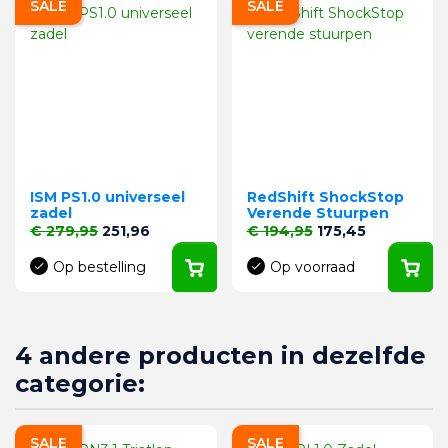
SALE
SALE
ISM PS1.0 universeel
RedShift ShockStop
zadel
Verende Stuurpen
Normale prijs
Prijs
Normale prijs
Prijs
€ 279,95
251,96
€ 194,95
175,45
Op bestelling
Op voorraad
4 andere producten in dezelfde
categorie:
SALE
SALE