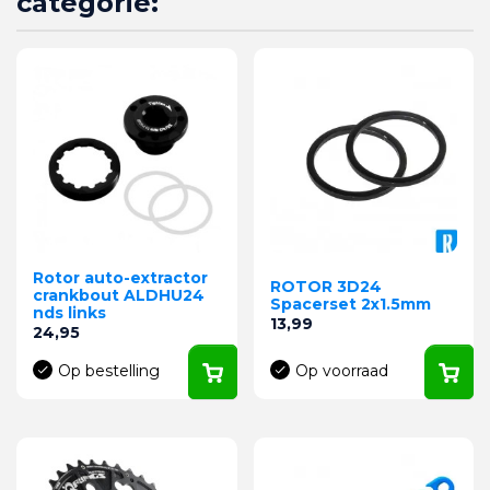
categorie:
Rotor auto-extractor
ROTOR 3D24
crankbout ALDHU24
Spacerset 2x1.5mm
nds links
Prijs
13,99
Prijs
24,95
Op bestelling
Op voorraad