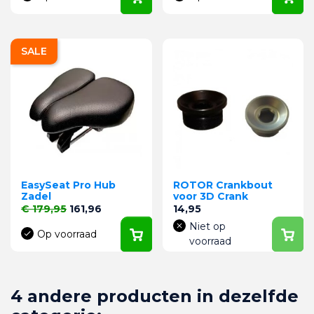
SALE
EasySeat Pro Hub
ROTOR Crankbout
Zadel
voor 3D Crank
Normale prijs
Prijs
Prijs
€ 179,95
161,96
14,95
Niet op
Op voorraad
voorraad
4 andere producten in dezelfde