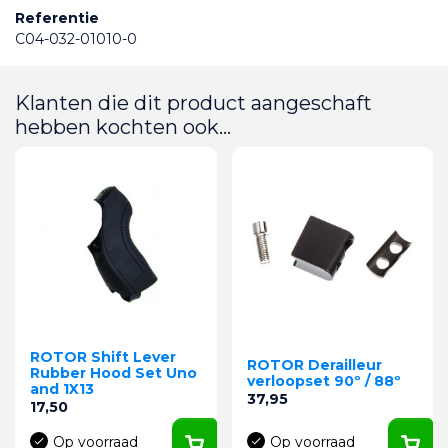
Referentie
C04-032-01010-0
Klanten die dit product aangeschaft
hebben kochten ook...
ROTOR Shift Lever
ROTOR Derailleur
Rubber Hood Set Uno
verloopset 90º / 88º
and 1X13
Prijs
37,95
Prijs
17,50
Op voorraad
Op voorraad