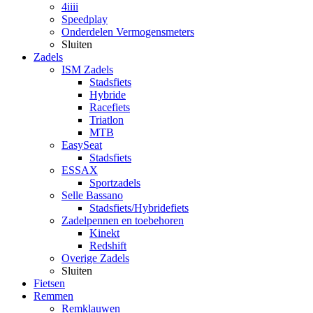
4iiii
Speedplay
Onderdelen Vermogensmeters
Sluiten
Zadels
ISM Zadels
Stadsfiets
Hybride
Racefiets
Triatlon
MTB
EasySeat
Stadsfiets
ESSAX
Sportzadels
Selle Bassano
Stadsfiets/Hybridefiets
Zadelpennen en toebehoren
Kinekt
Redshift
Overige Zadels
Sluiten
Fietsen
Remmen
Remklauwen