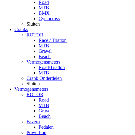
Road
MTB
BMX
Cyclocross
Sluiten
Cranks
ROTOR
Race / Triatlon
MTB
Gravel
Beach
Vermogensmeters
Road/Triatlon
MTB
Crank Onderdelen
Sluiten
Vermogensmeters
ROTOR
Road
MTB
Gravel
Beach
Favero
Pedalen
PowerPod