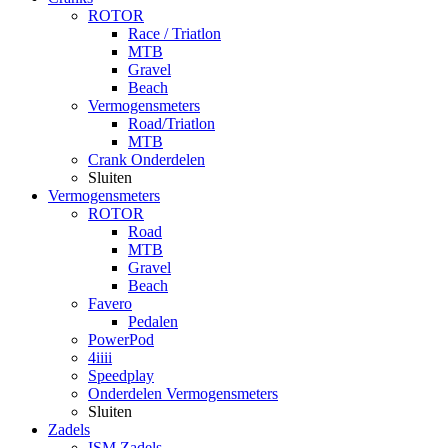
ROTOR
Race / Triatlon
MTB
Gravel
Beach
Vermogensmeters
Road/Triatlon
MTB
Crank Onderdelen
Sluiten
Vermogensmeters
ROTOR
Road
MTB
Gravel
Beach
Favero
Pedalen
PowerPod
4iiii
Speedplay
Onderdelen Vermogensmeters
Sluiten
Zadels
ISM Zadels