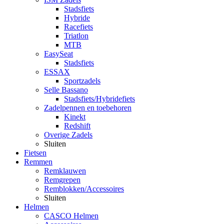
Stadsfiets
Hybride
Racefiets
Triatlon
MTB
EasySeat
Stadsfiets
ESSAX
Sportzadels
Selle Bassano
Stadsfiets/Hybridefiets
Zadelpennen en toebehoren
Kinekt
Redshift
Overige Zadels
Sluiten
Fietsen
Remmen
Remklauwen
Remgrepen
Remblokken/Accessoires
Sluiten
Helmen
CASCO Helmen