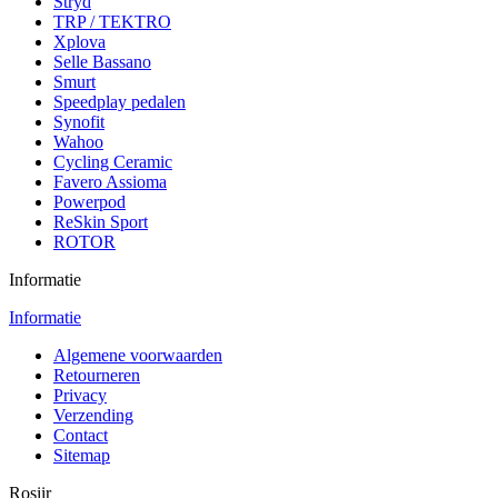
Stryd
TRP / TEKTRO
Xplova
Selle Bassano
Smurt
Speedplay pedalen
Synofit
Wahoo
Cycling Ceramic
Favero Assioma
Powerpod
ReSkin Sport
ROTOR
Informatie
Informatie
Algemene voorwaarden
Retourneren
Privacy
Verzending
Contact
Sitemap
Rosiir