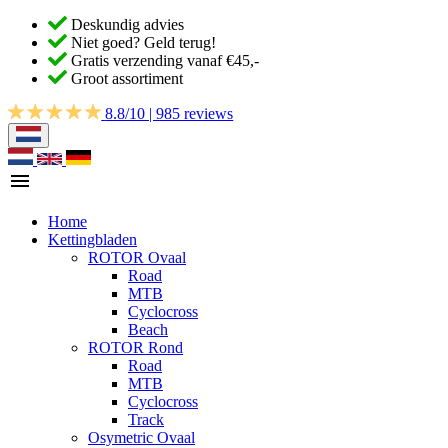
Deskundig advies
Niet goed? Geld terug!
Gratis verzending vanaf €45,-
Groot assortiment
8.8/10 | 985 reviews
Home
Kettingbladen
ROTOR Ovaal
Road
MTB
Cyclocross
Beach
ROTOR Rond
Road
MTB
Cyclocross
Track
Osymetric Ovaal