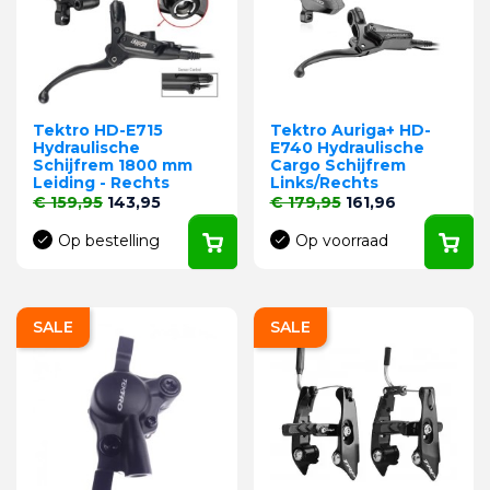
Tektro HD-E715
Tektro Auriga+ HD-
Hydraulische
E740 Hydraulische
Schijfrem 1800 mm
Cargo Schijfrem
Leiding - Rechts
Links/Rechts
Normale prijs
Prijs
Normale prijs
Prijs
€ 159,95
143,95
€ 179,95
161,96
Op bestelling
Op voorraad
SALE
SALE