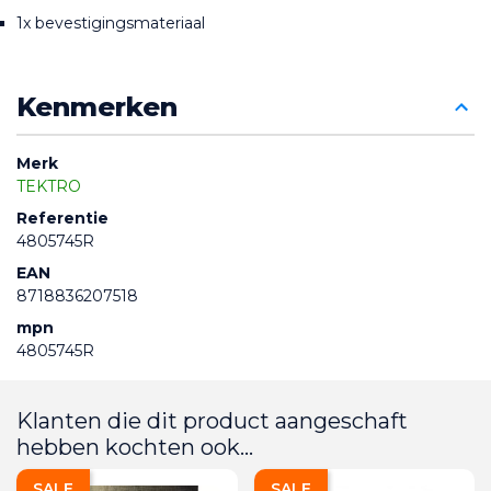
1x bevestigingsmateriaal
Kenmerken
Merk
TEKTRO
Referentie
4805745R
EAN
8718836207518
mpn
4805745R
Klanten die dit product aangeschaft
hebben kochten ook...
SALE
SALE