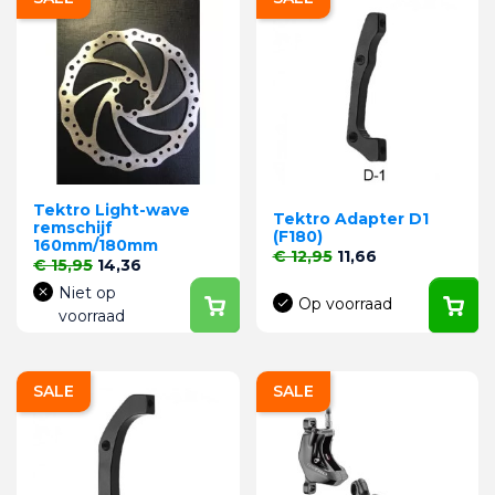
Tektro Light-wave
Tektro Adapter D1
remschijf
(F180)
160mm/180mm
Normale prijs
Prijs
€ 12,95
11,66
Normale prijs
Prijs
€ 15,95
14,36
Niet op
Op voorraad
voorraad
SALE
SALE