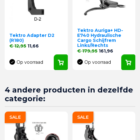
Tektro Auriga+ HD-
Tektro Adapter D2
E740 Hydraulische
(R180)
Cargo Schijfrem
Links/Rechts
Normale prijs
Prijs
€ 12,95
11,66
Normale prijs
Prijs
€ 179,95
161,96
Op voorraad
Op voorraad
4 andere producten in dezelfde
categorie:
SALE
SALE