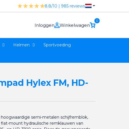
8.8/10 | 985 reviews
0
Inloggen
Winkelwagen
Helmen
Sportvoeding
mpad Hylex FM, HD-
hoogwaardige semi-metalen schijfremblok,
r flat-mount hydraulische remklauwen van