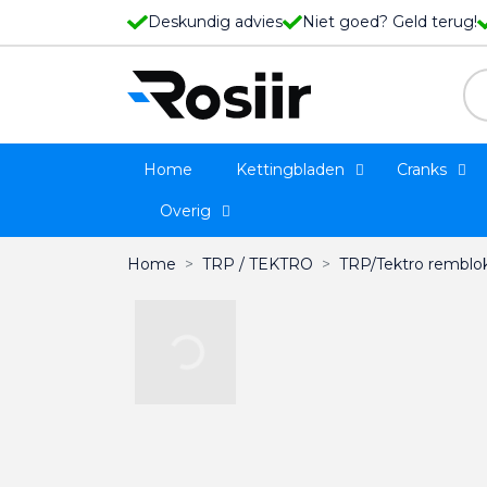
Deskundig advies
Niet goed? Geld terug!
Home
Kettingbladen
Cranks
Overig
Home
TRP / TEKTRO
TRP/Tektro remblo