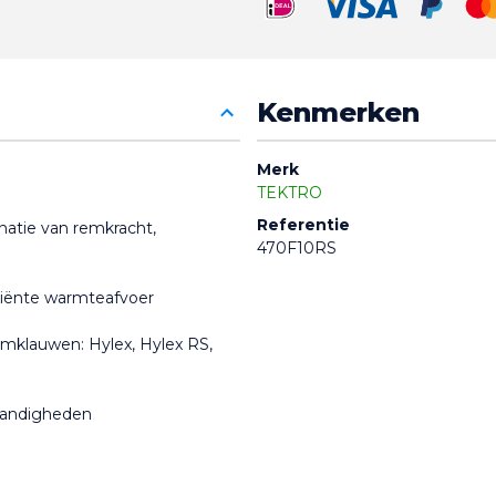
Kenmerken
Merk
TEKTRO
Referentie
natie van remkracht, 
470F10RS
iciënte warmteafvoer
emklauwen: Hylex, Hylex RS, 
tandigheden