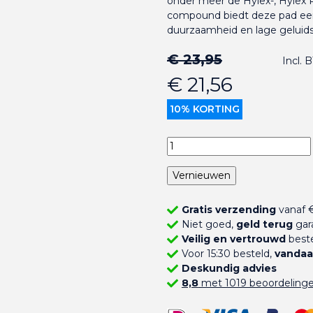
onder meer de Hylex-, Hylex
compound biedt deze pad een
duurzaamheid en lage geluids
€ 23,95
Incl.
€ 21,56
10% KORTING
Gratis verzending
vanaf €
Niet goed,
geld terug
gar
Veilig en vertrouwd
beste
Voor 15:30 besteld,
vandaa
Deskundig advies
8,8
met 1019 beoordeling