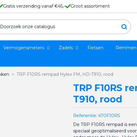
Gratis verzending vanaf €45,-
Groot assortiment
Vermogensmeters
Zadels
Fietsen
Remmen
kken
TRP F10RS rempad Hylex FM, HD-T910, rood
TRP F10RS re
T910, rood
Referentie:
470F10RS
De TRP F10RS rempad is een 
speciaal geoptimaliseerd voo