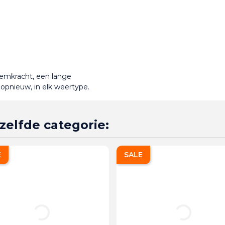
emkracht, een lange 
 opnieuw, in elk weertype.
zelfde categorie:
E
SALE