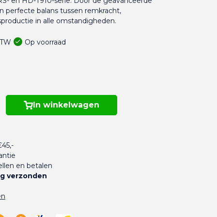
 RS- en HD-T910-serie. Door de geavanceerde
 perfecte balans tussen remkracht,
productie in alle omstandigheden.
Op voorraad
 BTW
In winkelwagen
45,-
antie
llen en betalen
g verzonden
en