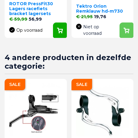
ROTOR PressFit30
Tektro Orion
Lagers racefiets
Remklauw hd-m730
bracket lagersets
Normale prijs
Prijs
€ 21,95
19,76
Normale prijs
Prijs
€ 59,99
56,99
Niet op
Op voorraad
voorraad
4 andere producten in dezelfde
categorie:
SALE
SALE