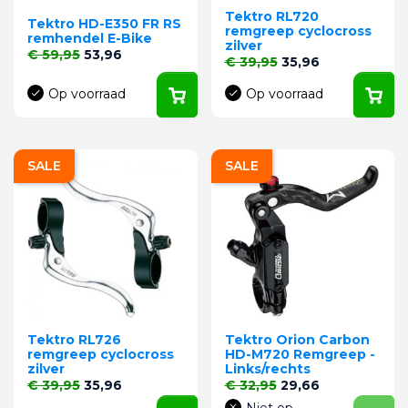
Tektro RL720
Tektro HD-E350 FR RS
remgreep cyclocross
remhendel E-Bike
zilver
Normale prijs
Prijs
€ 59,95
53,96
Normale prijs
Prijs
€ 39,95
35,96
Op voorraad
Op voorraad
SALE
SALE
Tektro RL726
Tektro Orion Carbon
remgreep cyclocross
HD-M720 Remgreep -
zilver
Links/rechts
Normale prijs
Prijs
Normale prijs
Prijs
€ 39,95
35,96
€ 32,95
29,66