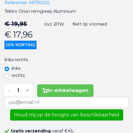
Referentie:
4973002L
Tektro Orion remgreep Aluminium
€ 19,95
Niet op voorraad
Incl. BTW
€ 17,96
10% KORTING
links-rechts
links
rechts
-
+
In winkelwagen
Houd mij op de hoogte van beschikbaarheid
Gratis verzending
vanaf €45,-