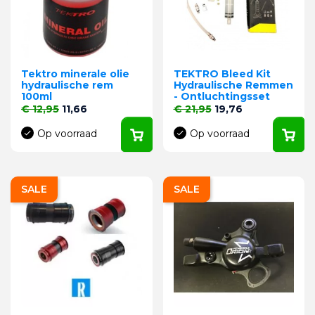
Tektro minerale olie
TEKTRO Bleed Kit
hydraulische rem
Hydraulische Remmen
100ml
- Ontluchtingsset
Normale prijs
Prijs
Normale prijs
Prijs
€ 12,95
11,66
€ 21,95
19,76
Op voorraad
Op voorraad
SALE
SALE