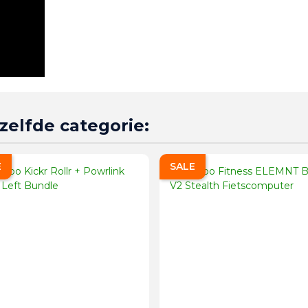
zelfde categorie:
E
SALE