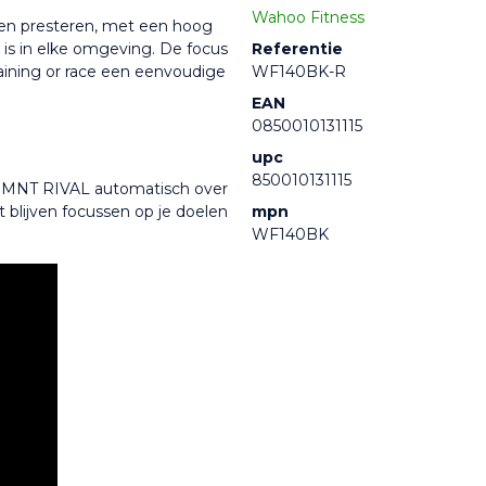
Wahoo Fitness
n presteren, met een hoog 
 is in elke omgeving. De focus 
Referentie
raining or race een eenvoudige 
WF140BK-R
EAN
0850010131115
upc
850010131115
ELEMNT RIVAL automatisch over 
t blijven focussen op je doelen 
mpn
WF140BK