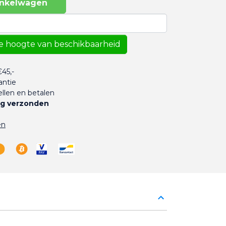
inkelwagen
e hoogte van beschikbaarheid
45,-
antie
llen en betalen
g verzonden
en