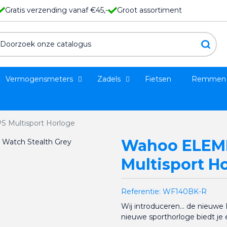
Gratis verzending vanaf €45,-
Groot assortiment
Vermogensmeters
Zadels
Fietsen
Remmen
 Multisport Horloge
Wahoo ELEM
Multisport H
Referentie:
WF140BK-R
Wij introduceren... de nieu
nieuwe sporthorloge biedt je 