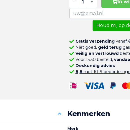
-
+
In w
Houd mij op d
Gratis verzending
vanaf €
Niet goed,
geld terug
gar
Veilig en vertrouwd
beste
Voor 15:30 besteld,
vandaa
Deskundig advies
8,8
met 1019 beoordeling
Kenmerken
Merk