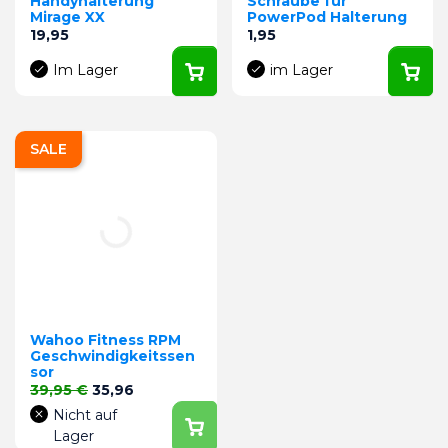
Handyhalterung
Schraube für
Mirage XX
PowerPod Halterung
Preis
Preis
19,95
1,95
Im Lager
im Lager
SALE
Wahoo Fitness RPM
Geschwindigkeitssen
sor
Verkaufspreis
Preis
39,95 €
35,96
Nicht auf
Lager