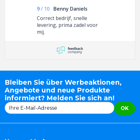
9
/
10
Benny Daniels
Correct bedrijf, snelle
levering, prima zadel voor
mij.
Bleiben Sie über Werbeaktionen,
Angebote und neue Produkte
informiert? Melden Sie sich an!
OK