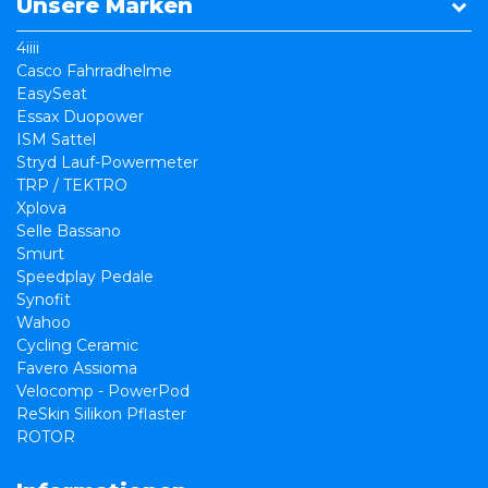
Unsere Marken
4iiii
Casco Fahrradhelme
EasySeat
Essax Duopower
ISM Sattel
Stryd Lauf-Powermeter
TRP / TEKTRO
Xplova
Selle Bassano
Smurt
Speedplay Pedale
Synofit
Wahoo
Cycling Ceramic
Favero Assioma
Velocomp - PowerPod
ReSkin Silikon Pflaster
ROTOR