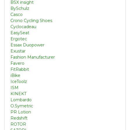
BSX insight
BySchulz
Casco
Crono Cycling Shoes
Cyclocadeau
EasySeat
Ergotec
Essax Duopower
Exustar
Fashion Manufacturer
Favero
FitRabbit
iBike
IceToolz
ISM
KINEKT
Lombardo
O.Symetric
PR Lotion
Redshift
ROTOR