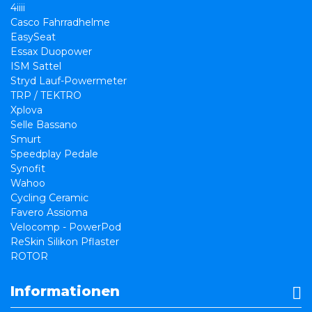
4iiii
Casco Fahrradhelme
EasySeat
Essax Duopower
ISM Sattel
Stryd Lauf-Powermeter
TRP / TEKTRO
Xplova
Selle Bassano
Smurt
Speedplay Pedale
Synofit
Wahoo
Cycling Ceramic
Favero Assioma
Velocomp - PowerPod
ReSkin Silikon Pflaster
ROTOR
Informationen