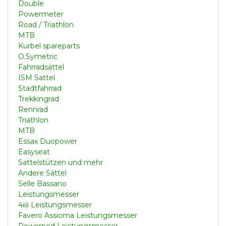
Double
Powermeter
Road / Triathlon
MTB
Kurbel spareparts
O.Symetric
Fahrradsättel
ISM Sattel
Stadtfahrrad
Trekkingrad
Rennrad
Triathlon
MTB
Essax Duopower
Easyseat
Sattelstützen und mehr
Andere Sättel
Selle Bassano
Leistungsmesser
4iiii Leistungsmesser
Favero Assioma Leistungsmesser
Powerpod Leistungsmesser