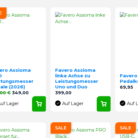
E
ero Assioma
Favero Assioma
O
linke Achse zu
Favero
stungsmesser
Leistungsmesser
Pedalk
ale (2026)
Uno und Duo
Preis
69,95
aufspreis
Preis
Preis
,00 €
349,00
399,00
uf Lager
Auf Lager
Auf 
SALE
SALE