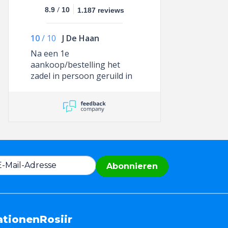
/
8.9
10
1.187 reviews
10
/
10
J De Haan
Na een 1e
aankoop/bestelling het
zadel in persoon geruild in
Dirksland. Dit nieuwe zadel
bevalt uitstekend en is ons
geadviseerd door dit bedrijf.
Abonnieren
ationen
Rosiir