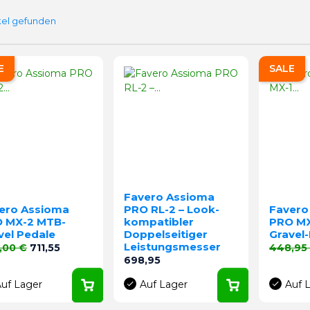
ikel gefunden
E
SALE
Favero Assioma
ero Assioma
PRO RL-2 – Look-
Favero
 MX-2 MTB-
kompatibler
PRO MX
vel Pedale
Doppelseitiger
Gravel
Leistungsmesser
aufspreis
Preis
Verkaufs
,00 €
711,55
448,95
Preis
698,95
uf Lager
Auf Lager
Auf 