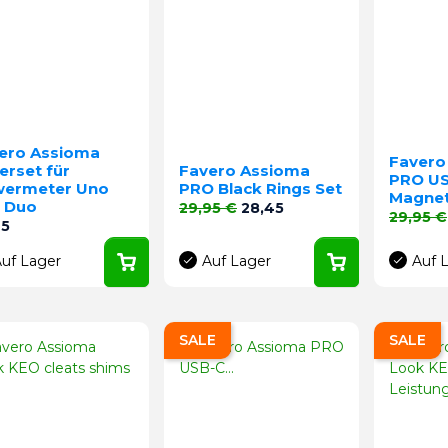
ero Assioma
Favero
erset für
Favero Assioma
PRO U
ermeter Uno
PRO Black Rings Set
Magnet
 Duo
Verkaufspreis
Preis
29,95 €
28,45
Verkaufs
29,95 €
s
95
uf Lager
Auf Lager
Auf 
SALE
SALE