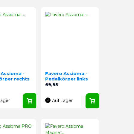
 Assioma -
Favero Assioma -
örper rechts
Pedalkörper links
Preis
69,95
Lager
Auf Lager