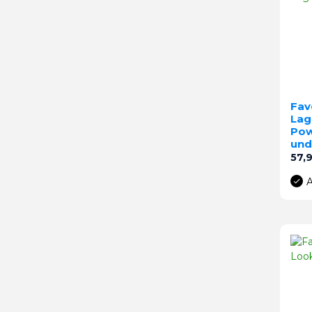
Fav
Lag
Pow
und
Prei
57,
A