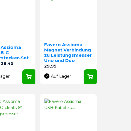
Favero Assioma
 Assioma
Magnet Verbindung
SB-C
zu Leistungsmesser
stecker-Set
Uno und Duo
preis
Preis
28,45
Preis
29,95
Lager
Auf Lager