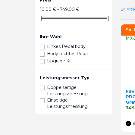
24 Art
10,00 € - 749,00 €
SAL
Ihre Wahl
Linkes Pedal body
Body rechtes Pedal
Upgrade Kit
Leistungsmesser Typ
Doppelseitige
Fav
Leistungsmessung
PRO
Einseitige
Gra
Leistungsmessung
Verk
749
A