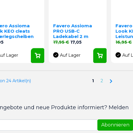
ero Assioma
Favero Assioma
Favero
k KEO cleats
PRO USB-C
Look K
erlegscheiben
Ladekabel 2 m
Leistu
s
Verkaufspreis
Preis
Verkaufs
95
17,95 €
17,05
16,95 €
uf Lager
Auf Lager
Auf 
Weiter
von 24 Artikel(n)
1
2
Angebote und neue Produkte informiert? Melden
Abonnieren