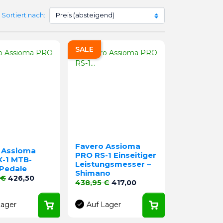
Sortiert nach:
SALE
Favero Assioma
 Assioma
PRO RS-1 Einseitiger
-1 MTB-
Leistungsmesser –
-Pedale
Shimano
preis
Preis
 €
426,50
Verkaufspreis
Preis
438,95 €
417,00
Lager
Auf Lager