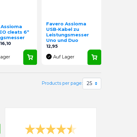
Favero Assioma
 Assioma
USB-Kabel zu
EO cleats 6º
Leistungsmesser
ngsmesser
Uno und Duo
preis
Preis
16,10
Preis
12,95
Lager
Auf Lager
25
Products per page: