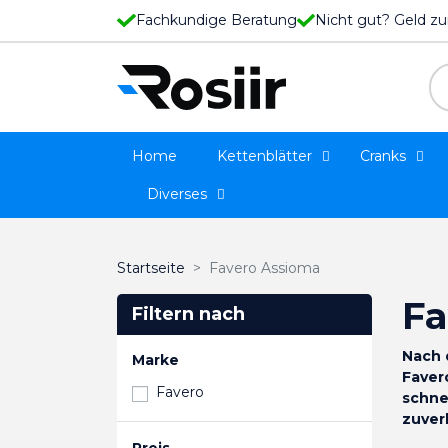
Fachkundige Beratung
Nicht gut? Geld zu
Home
Kettenblätter
Cranks
Diverses
Startseite
Favero Assioma
Fa
Filtern nach
Nach 
Marke
Faver
Favero
schne
zuver
Preis