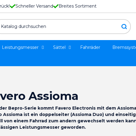
rück!
Schneller Versand
Breites Sortiment
Leistungsmesser
Sättel
Fahrräder
Bremssys
vero Assioma
der Bepro-Serie kommt Favero Electronis mit dem Assiom
o Assioma ist ein doppelseiter (Assioma Duo) und einseiti
ll von einem Fahrrad zum andern gewechselt werden kann.
lässigen Leistungsmesser geworden.