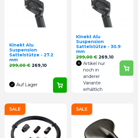
Kinekt Alu
Suspension
Kinekt Alu
Sattelstütze - 30.9
Suspension
mm
Sattelstütze - 27.2
Verkaufspreis
Preis
299,00 €
269,10
mm
Artikel nur
Verkaufspreis
Preis
299,00 €
269,10
noch in
anderer
Variante
Auf Lager
erhältlich
SALE
SALE