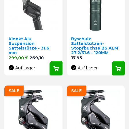
Kinekt Alu
Byschulz
Suspension
Sattelstützen-
Sattelstütze - 31.6
Stopfbuchse BS ALM
mm
27.2/31.6 - 120MM
Verkaufspreis
Preis
Preis
299,00 €
269,10
17,95
Auf Lager
Auf Lager
SALE
SALE