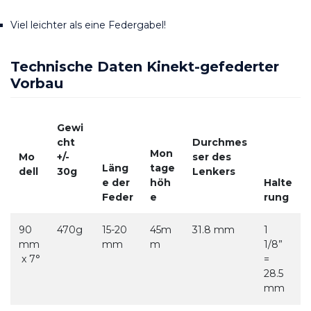
Viel leichter als eine Federgabel!
Technische Daten Kinekt-gefederter 
Vorbau
Gewi
cht 
Durchmes
Mon
Mo
+/- 
ser des 
Läng
tage
dell
30g
Lenkers
e der 
höh
Halte
Feder
e
rung
90
470g
15-20 
45m
31.8 mm
1 
mm
mm
m
1/8”  
 x 7°
= 
28.5
mm