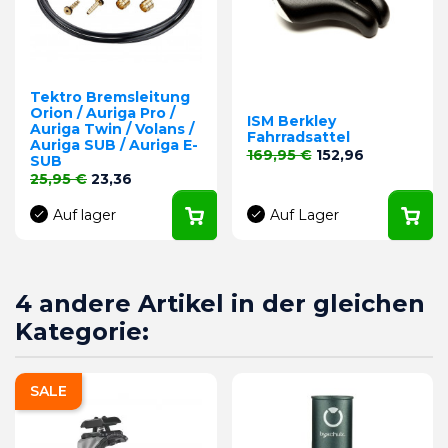
Tektro Bremsleitung
Orion / Auriga Pro /
ISM Berkley
Auriga Twin / Volans /
Fahrradsattel
Auriga SUB / Auriga E-
Verkaufspreis
Preis
169,95 €
152,96
SUB
Verkaufspreis
Preis
25,95 €
23,36
Auf lager
Auf Lager
4 andere Artikel in der gleichen
Kategorie:
SALE