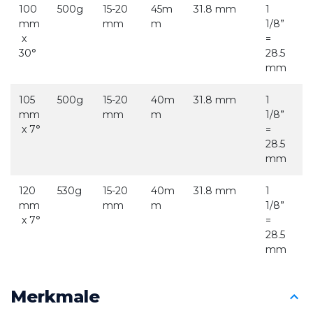
100
500g
15-20 
45m
31.8 mm
1 
mm
mm
m
1/8”  
 x 
= 
30°
28.5
mm
105
500g
15-20 
40m
31.8 mm
1 
mm
mm
m
1/8”  
 x 7°
= 
28.5
mm
120
530g
15-20 
40m
31.8 mm
1 
mm
mm
m
1/8”  
 x 7°
= 
28.5
mm
Merkmale