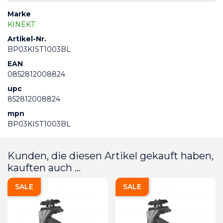
Marke
KINEKT
Artikel-Nr.
BP03KIST1003BL
EAN
0852812008824
upc
852812008824
mpn
BP03KIST1003BL
Kunden, die diesen Artikel gekauft haben,
kauften auch ...
SALE
SALE