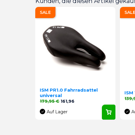
Kunden, die diesen Artikel gekauf
SALE
SAL
ISM PR1.0 Fahrradsattel
ISM 
universal
Verk
139,
Verkaufspreis
Preis
179,95 €
161,96
Auf Lager
A