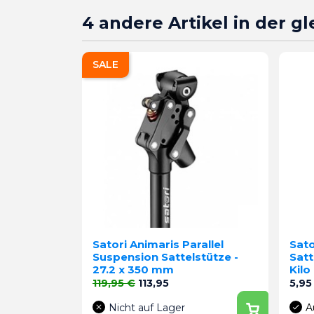
4 andere Artikel in der g
SALE
Satori Animaris Parallel
Sato
Suspension Sattelstütze -
Satt
27.2 x 350 mm
Kilo
Verkaufspreis
Preis
Preis
119,95 €
113,95
5,95
Nicht auf Lager
A