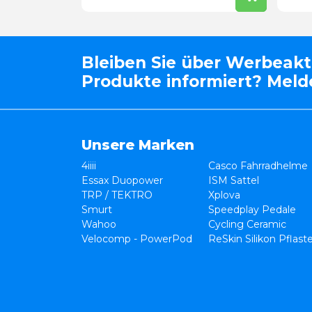
Bleiben Sie über Werbeak
Produkte informiert? Melde
Unsere Marken
4iiii
Casco Fahrradhelme
Essax Duopower
ISM Sattel
TRP / TEKTRO
Xplova
Smurt
Speedplay Pedale
Wahoo
Cycling Ceramic
Velocomp - PowerPod
ReSkin Silikon Pflast