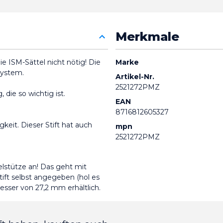
Merkmale
die ISM-Sättel nicht nötig!
Die 
Marke
System.
Artikel-Nr.
2521272PMZ
 die so wichtig ist.
EAN
8716812605327
gkeit.
Dieser Stift hat auch 
mpn
2521272PMZ
elstütze an!
Das geht mit 
ift selbst angegeben (hol es 
sser von 27,2 mm erhältlich.