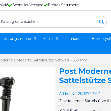
rück!
Schneller Versand
Breites Sortiment
Leistungsmesser
Sättel
Fahrräder
Bremssys
oderne Gefederte Sattelstütze Schwarz - 350 mm
Post Modern
Sattelstütze
Artikel-Nr.:
2521272PMZ
Eine federnde Sattelstütze fü