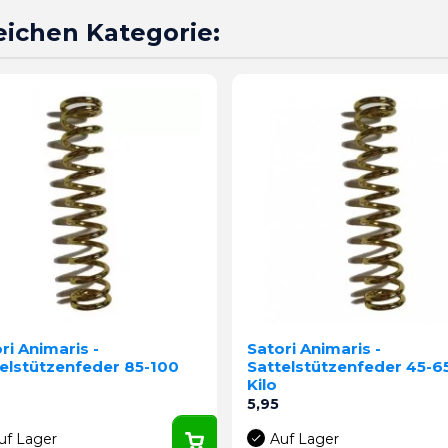
leichen Kategorie:
ri Animaris -
Satori Animaris -
elstützenfeder 85-100
Sattelstützenfeder 45-6
Kilo
Preis
5,95
uf Lager
Auf Lager