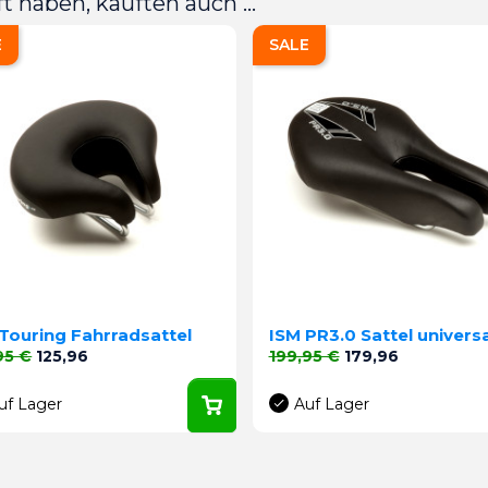
t haben, kauften auch ...
E
SALE
Touring Fahrradsattel
ISM PR3.0 Sattel universa
aufspreis
Preis
Verkaufspreis
Preis
95 €
125,96
199,95 €
179,96
uf Lager
Auf Lager