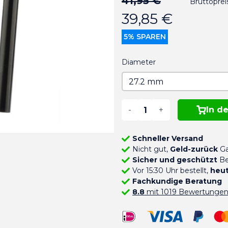
41,95 €
Bruttoprei
39,85 €
5% SPAREN
Diameter
-
+
In d
Schneller Versand
Nicht gut,
Geld-zurück
Ga
Sicher und geschützt
Be
Vor 15:30 Uhr bestellt,
heut
Fachkundige Beratung
8.8
mit 1019 Bewertunge