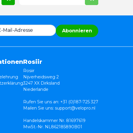
Abonnieren
ationen
Rosiir
Rosiir
elehrung
Nijverheidsweg 2
zerklärung
3247 XX Dirksland
Niederlande
Rufen Sie uns an:
+31 (0)187-725 327
Mailen Sie uns:
support@velopro.nl
Handelskammer Nr. 81697619
MwSt.-Nr. NL862185890B01