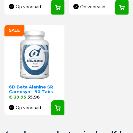
Op voorraad
Op voorraad
SALE
6D Beta Alanine SR
Carnosyn - 90 Tabs
Normale prijs
Prijs
€ 39,95
35,96
Op voorraad