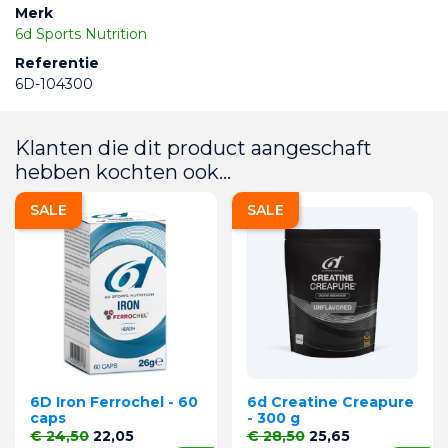
Merk
6d Sports Nutrition
Referentie
6D-104300
Klanten die dit product aangeschaft
hebben kochten ook...
SALE
SALE
6D Iron Ferrochel - 60
6d Creatine Creapure
caps
- 300 g
Normale prijs
Prijs
Normale prijs
Prijs
€ 24,50
22,05
€ 28,50
25,65