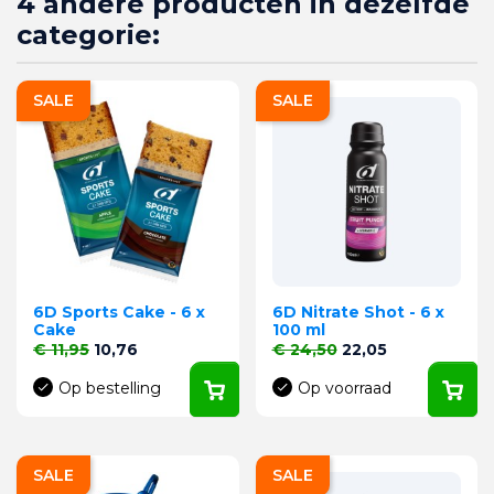
4 andere producten in dezelfde
categorie:
SALE
SALE
6D Sports Cake - 6 x
6D Nitrate Shot - 6 x
Cake
100 ml
Normale prijs
Prijs
Normale prijs
Prijs
€ 11,95
10,76
€ 24,50
22,05
Op bestelling
Op voorraad
SALE
SALE