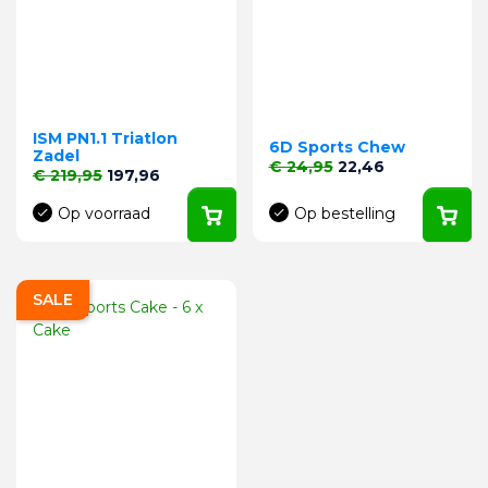
ISM PN1.1 Triatlon
6D Sports Chew
Zadel
Normale prijs
Prijs
€ 24,95
22,46
Normale prijs
Prijs
€ 219,95
197,96
Op voorraad
Op bestelling
SALE