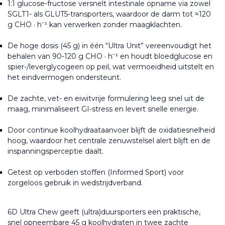
1:1 glucose-fructose versnelt intestinale opname via zowel 
SGLT1- als GLUT5-transporters, waardoor de darm tot ≈120 
g CHO · h⁻¹ kan verwerken zonder maagklachten.
De hoge dosis (45 g) in één “Ultra Unit” vereenvoudigt het 
behalen van 90-120 g CHO · h⁻¹ en houdt bloedglucose en 
spier-/leverglycogeen op peil, wat vermoeidheid uitstelt en 
het eindvermogen ondersteunt.
De zachte, vet- en eiwitvrije formulering leeg snel uit de 
maag, minimaliseert GI-stress en levert snelle energie.
Door continue koolhydraataanvoer blijft de oxidatiesnelheid 
hoog, waardoor het centrale zenuwstelsel alert blijft en de 
inspanningsperceptie daalt.
Getest op verboden stoffen (Informed Sport) voor 
zorgeloos gebruik in wedstrijdverband.
6D Ultra Chew geeft (ultra)duursporters een praktische, 
snel opneembare 45 g koolhydraten in twee zachte 