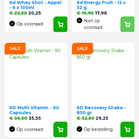
6d Whey Shot - Appel
6d Energy Fruit - 12 x
- 6 x 100ml
32 g
Normale prijs
Prijs
Normale prijs
Prijs
€ 22,50
20,25
€ 19,95
17,96
Niet op
Op voorraad
voorraad
SALE
SALE
6D Multi Vitamin - 90
6D Recovery Shake -
Capsules
850 gr
Normale prijs
Prijs
Normale prijs
Prijs
€ 39,50
35,55
€ 32,50
29,25
Op voorraad
Op bestelling