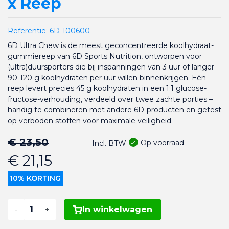
x Reep
Referentie:
6D-100600
6D Ultra Chew is de meest geconcentreerde koolhydraat-
gummiereep van 6D Sports Nutrition, ontworpen voor
(ultra)duursporters die bij inspanningen van 3 uur of langer
90-120 g koolhydraten per uur willen binnenkrijgen. Eén
reep levert precies 45 g koolhydraten in een 1:1 glucose-
fructose-verhouding, verdeeld over twee zachte porties –
handig te combineren met andere 6D-producten en getest
op verboden stoffen voor maximale veiligheid.
€ 23,50
Op voorraad
Incl. BTW
€ 21,15
10% KORTING
-
+
In winkelwagen