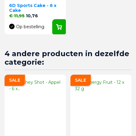
6D Sports Cake - 6 x
Cake
Normale prijs
Prijs
€ 11,95
10,76
Op bestelling
4 andere producten in dezelfde
categorie:
SALE
SALE