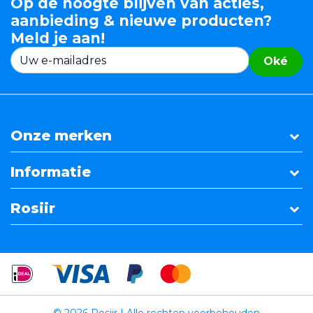
Op de hoogte blijven van acties,
aanbieding & nieuwe producten?
Meld je aan!
Oké
Onze merken
Informatie
Rosiir