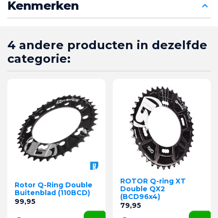
Kenmerken
4 andere producten in dezelfde
categorie:
ROTOR Q-ring XT
Rotor Q-Ring Double
Double QX2
Buitenblad (110BCD)
(BCD96x4)
Prijs
99,95
Prijs
79,95