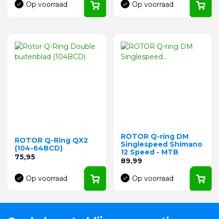
Op voorraad
Op voorraad
ROTOR Q-ring DM
ROTOR Q-Ring QX2
Singlespeed Shimano
(104-64BCD)
12 Speed - MTB
Prijs
75,95
Prijs
89,99
Op voorraad
Op voorraad