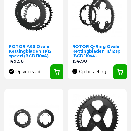
ROTOR AXS Ovale
ROTOR Q-Ring Ovale
Kettingbladen 11/12
Kettingbladen 11/12sp
speed (BCD110x4)
(BCD110x4)
Prijs
Prijs
149,98
154,98
Op voorraad
Op bestelling