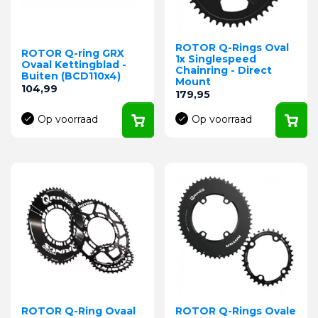
ROTOR Q-Rings Oval
ROTOR Q-ring GRX
1x Singlespeed
Ovaal Kettingblad -
Chainring - Direct
Buiten (BCD110x4)
Mount
Prijs
104,99
Prijs
179,95
Op voorraad
Op voorraad
ROTOR Q-Ring Ovaal
ROTOR Q-Rings Ovale