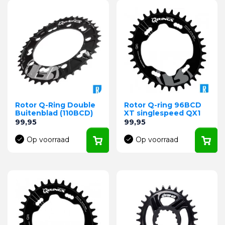
Rotor Q-Ring Double
Rotor Q-ring 96BCD
Buitenblad (110BCD)
XT singlespeed QX1
Prijs
Prijs
99,95
99,95
Op voorraad
Op voorraad