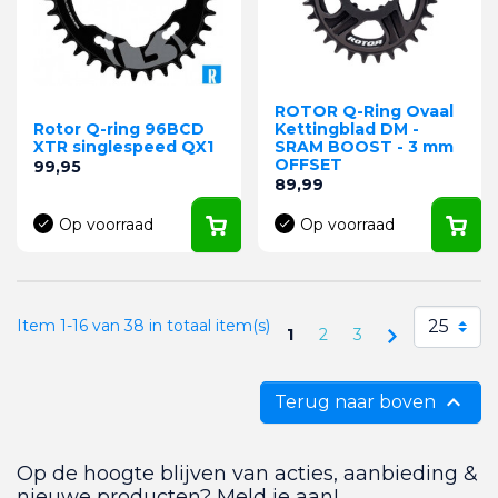
ROTOR Q-Ring Ovaal
Rotor Q-ring 96BCD
Kettingblad DM -
XTR singlespeed QX1
SRAM BOOST - 3 mm
OFFSET
Prijs
99,95
Prijs
89,99
Op voorraad
Op voorraad
25
Item 1-16 van 38 in totaal item(s)
Volgende
1
2
3

Terug naar boven
Op de hoogte blijven van acties, aanbieding &
nieuwe producten? Meld je aan!