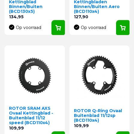
Kettingblad
Kettingbladen
Binnen/Buiten
Binnen/Buiten Aero
(BCD130x5)
(BCD110x4)
Prijs
Prijs
134,95
127,90
Op voorraad
Op voorraad
ROTOR SRAM AXS
ROTOR Q-Ring Ovaal
Ovaal Kettingblad -
Buitenblad 11/12sp
Buitenblad 11/12
(BCD110x4)
speed (BCD110x4)
Prijs
109,99
Prijs
109,99