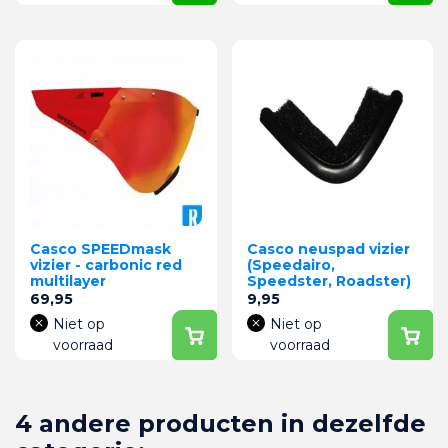
Casco SPEEDmask
Casco neuspad vizier
vizier - carbonic red
(Speedairo,
multilayer
Speedster, Roadster)
Prijs
Prijs
69,95
9,95
Niet op
Niet op
voorraad
voorraad
4 andere producten in dezelfde