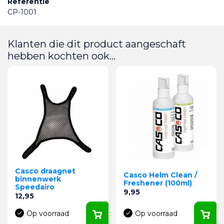
Referentie
CP-1001
Klanten die dit product aangeschaft
hebben kochten ook...
Casco draagnet
Casco Helm Clean /
binnenwerk
Freshener (100ml)
Speedairo
Prijs
9,95
Prijs
12,95
Op voorraad
Op voorraad