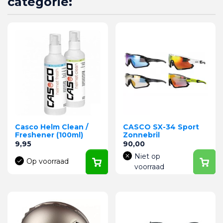
categorie:
Casco Helm Clean /
CASCO SX-34 Sport
Freshener (100ml)
Zonnebril
Prijs
Prijs
9,95
90,00
Niet op
Op voorraad
voorraad