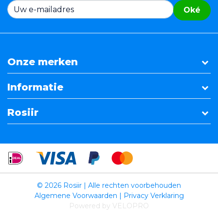
Oké
Onze merken
Informatie
Rosiir
© 2026 Rosiir | Alle rechten voorbehouden
Algemene Voorwaarden
|
Privacy Verklaring
Powered by VELOPRO