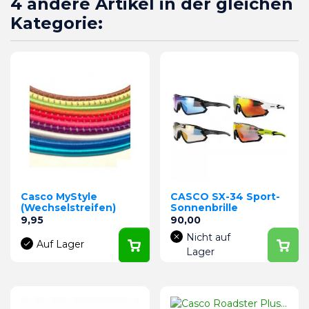
4 andere Artikel in der gleichen
Kategorie:
Casco MyStyle
CASCO SX-34 Sport-
(Wechselstreifen)
Sonnenbrille
Preis
Preis
9,95
90,00
Nicht auf
Auf Lager
Lager