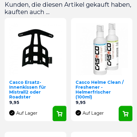
Kunden, die diesen Artikel gekauft haben,
kauften auch ...
Casco Ersatz-
Casco Helme Clean /
Innenkissen für
Freshener -
Mistrall2 oder
Helmerfrischer
Roadster
(100ml)
Preis
Preis
9,95
9,95
Auf Lager
Auf Lager