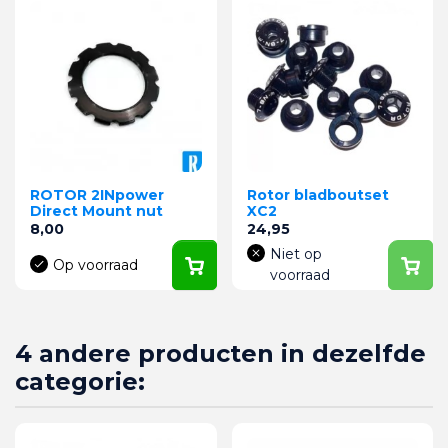
ROTOR 2INpower
Rotor bladboutset
Direct Mount nut
XC2
Prijs
Prijs
8,00
24,95
Niet op
Op voorraad
voorraad
4 andere producten in dezelfde
categorie: