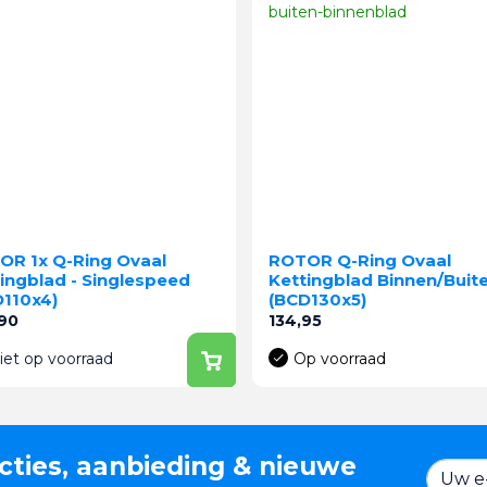
OR 1x Q-Ring Ovaal
ROTOR Q-Ring Ovaal
ingblad - Singlespeed
Kettingblad Binnen/Buit
D110x4)
(BCD130x5)
Prijs
90
134,95
iet op voorraad
Op voorraad
cties, aanbieding & nieuwe