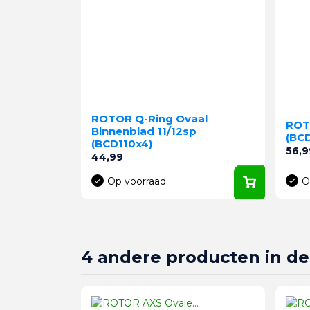
ROTOR Q-Ring Ovaal
ROT
Binnenblad 11/12sp
(BC
(BCD110x4)
Prijs
56,9
Prijs
44,99
Op voorraad
O
4 andere producten in de