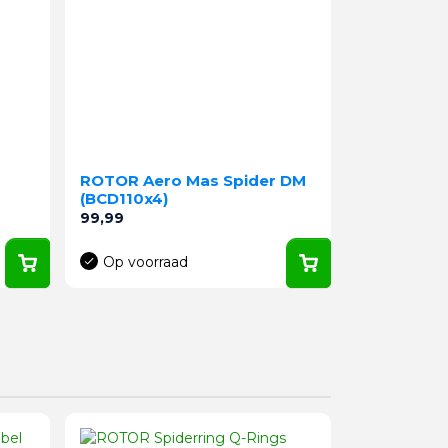
ROTOR Aero Mas Spider DM
(BCD110x4)
Prijs
99,99
Op voorraad