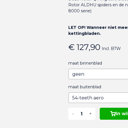
Rotor ALDHU spiders en de n
8000 serie)
LET OP! Wanneer niet meer
kettingbladen.
€ 127,90
Incl. BTW
maat binnenblad
maat buitenblad
-
+
In w