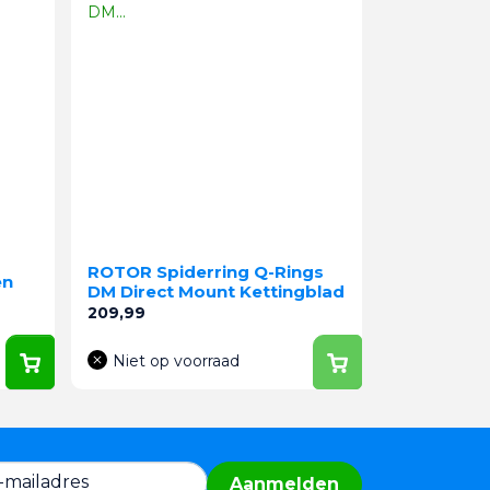
ROTOR Spiderring Q-Rings
en
DM Direct Mount Kettingblad
Prijs
209,99
Niet op voorraad
Aanmelden