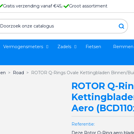
Gratis verzending vanaf €45,-
Groot assortiment
Vermogensmeters
Zadels
Fietsen
Remmen
den
Road
ROTOR Q-Rings Ovale Kettingbladen Binnen/Bui
ROTOR Q-Rin
Kettingblade
Aero (BCD110
Referentie:
Deze Rotor Q-Ring aero bladen