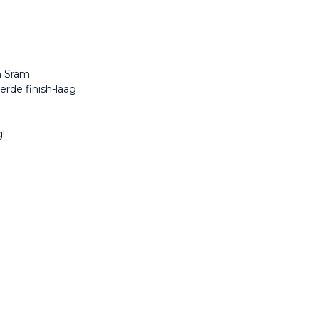
n Sram.
erde finish-laag
!