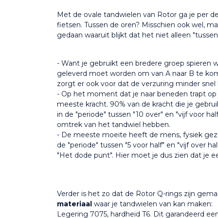
Met de ovale tandwielen van Rotor ga je per defi
fietsen. Tussen de oren? Misschien ook wel, ma
gedaan waaruit blijkt dat het niet alleen "tussen 
- Want je gebruikt een bredere groep spieren w
geleverd moet worden om van A naar B te kome
zorgt er ook voor dat de verzuring minder snel
- Op het moment dat je naar beneden trapt op 
meeste kracht. 90% van de kracht die je gebrui
in de "periode" tussen "10 over" en "vijf voor hal
omtrek van het tandwiel hebben.
- De meeste moeite heeft de mens, fysiek gezie
de "periode" tussen "5 voor half" en "vijf over hal
"Het dode punt". Hier moet je dus zien dat je e
Verder is het zo dat de Rotor Q-rings zijn gem
materiaal
 waar je tandwielen van kan maken:
Legering 7075, hardheid T6. Dit garandeerd ee