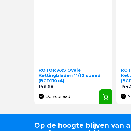
ROTOR AXS Ovale
ROT
Kettingbladen 11/12 speed
Kett
(BCD110x4)
(BC
Prijs
Prijs
149,98
144,
Op voorraad
N
Op de hoogte blijven van a