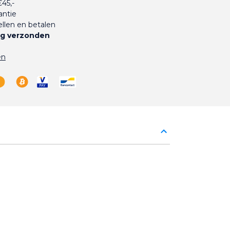
45,-
antie
llen en betalen
g verzonden
en