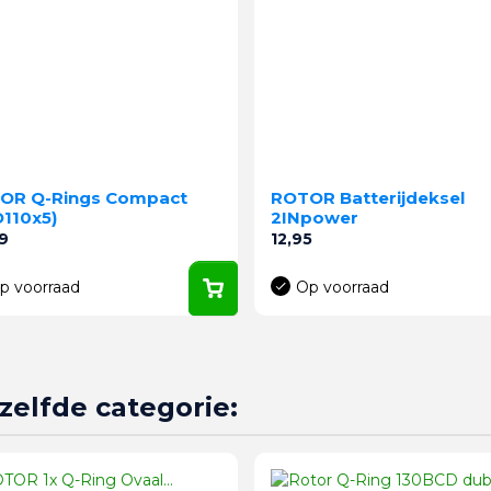
OR Q-Rings Compact
ROTOR Batterijdeksel
D110x5)
2INpower
Prijs
9
12,95
p voorraad
Op voorraad
zelfde categorie: