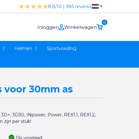
8.8/10 | 985 reviews
0
Inloggen
Winkelwagen
Helmen
Sportvoeding
s voor 30mm as
 3D+, 3D30, INpower, Power, REX1.1, REX1.2,
 zijn per stuk!
Op voorraad