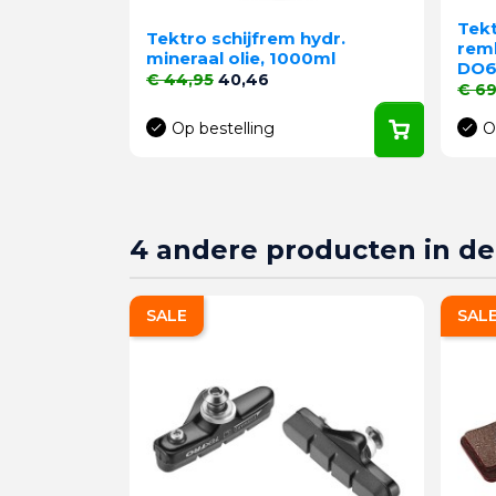
Tekt
Tektro schijfrem hydr.
rem
mineraal olie, 1000ml
DO6.
Normale prijs
Prijs
€ 44,95
40,46
Norma
€ 69
Op bestelling
O
4 andere producten in de
SALE
SAL