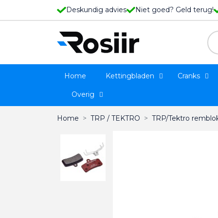
Deskundig advies
Niet goed? Geld terug!
Home
Kettingbladen
Cranks
Overig
Home
TRP / TEKTRO
TRP/Tektro remblo