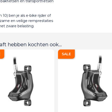
 bakfietsen en transportfietsen
) ben je als e-bike rijder of 
urzame en veilige remprestaties 
met zware belasting.
aft hebben kochten ook...
E
SALE