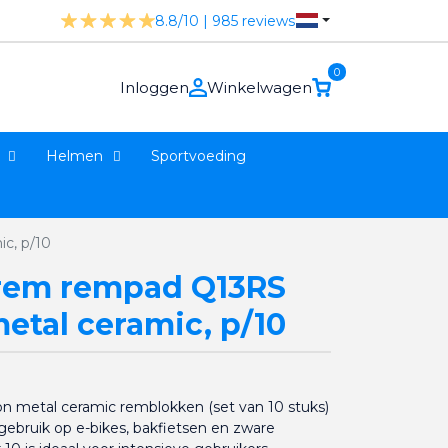
8.8/10 | 985 reviews
0
Inloggen
Winkelwagen
Helmen
Sportvoeding
c, p/10
frem rempad Q13RS
etal ceramic, p/10
n metal ceramic remblokken (set van 10 stuks)
 gebruik op e-bikes, bakfietsen en zware