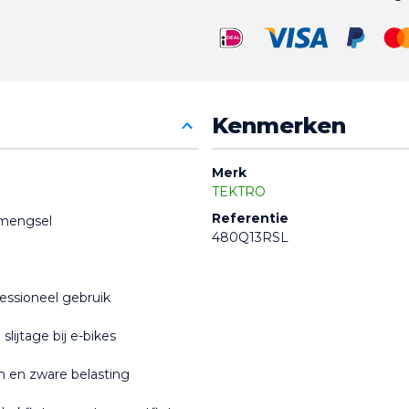
Kenmerken
Merk
TEKTRO
Referentie
 mengsel
480Q13RSL
fessioneel gebruik
lijtage bij e-bikes
n en zware belasting