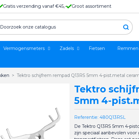
Gratis verzending vanaf €45,-
Groot assortiment
Vermogensmeters
Zadels
Fietsen
Remmen
kken
Tektro schijfrem rempad Q13RS 5mm 4-pist.metal cerami
Tektro schij
5mm 4-pist.m
Referentie:
480Q13RSL
De Tektro Q13RS 5mm 4-pisto
zijn speciaal aanbevolen voor