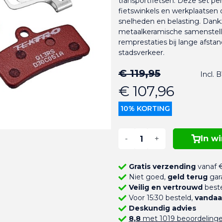
transportfietsen. Deze set per
fietswinkels en werkplaatsen
snelheden en belasting. Dank
metaalkeramische samenstell
remprestaties bij lange afsta
stadsverkeer.
€ 119,95
Incl.
€ 107,96
10% KORTING
-
+
In w
Gratis verzending
vanaf €
Niet goed,
geld terug
gar
Veilig en vertrouwd
beste
Voor 15:30 besteld,
vandaa
Deskundig advies
8,8
met 1019 beoordeling