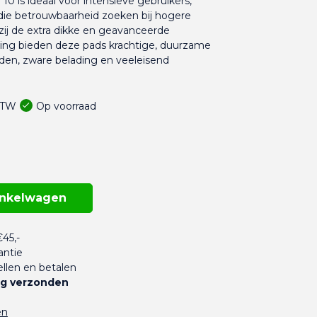
 10 is ideaal voor intensieve gebruikers,
 die betrouwbaarheid zoeken bij hogere
zij de extra dikke en geavanceerde
ing bieden deze pads krachtige, duurzame
nden, zware belading en veeleisend
Op voorraad
 BTW
inkelwagen
45,-
antie
llen en betalen
g verzonden
en