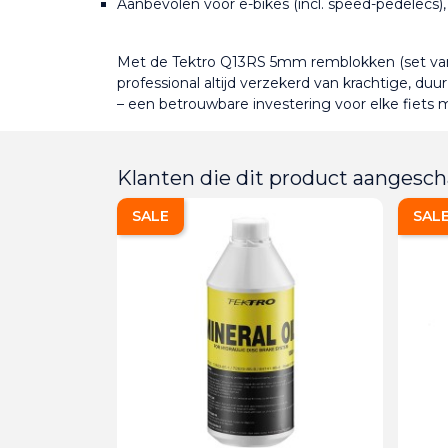
Aanbevolen voor e-bikes (incl. speed-pedelecs),
Met de Tektro Q13RS 5mm remblokken (set van 10
professional altijd verzekerd van krachtige, du
– een betrouwbare investering voor elke fiets 
Klanten die dit product aangesch
SALE
SAL