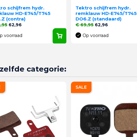
ro schijfrem hydr.
Tektro schijfrem hydr.
klauw HD-E745/T745
remklauw HD-E745/T745
Z (contra)
DO6.Z (standaard)
le prijs
Prijs
Normale prijs
Prijs
,95
62,96
€ 69,95
62,96
p voorraad
Op voorraad
zelfde categorie:
E
SALE