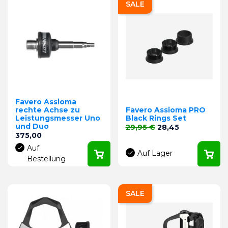
SALE
Favero Assioma
rechte Achse zu
Favero Assioma PRO
Leistungsmesser Uno
Black Rings Set
und Duo
Verkaufspreis
Preis
29,95 €
28,45
Preis
375,00
Auf
Auf Lager
Bestellung
SALE