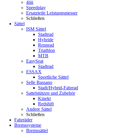
4iiii
Speedplay
Ersatzteile Leistungsmesser
Schließen
Sättel
ISM Sättel
Stadtrad
Hybride
Rennrad
Triathlon
MTB
EasySeat
Stadtrad
ESSAX
Sportliche Sättel
Selle Bassano
Stadt/Hybrid-Fahrrad
Sattelstützen und Zubehör
Kinekt
Redshift
Andere Sättel
Schließen
Fahrräder
Bremssysteme
Bremssättel