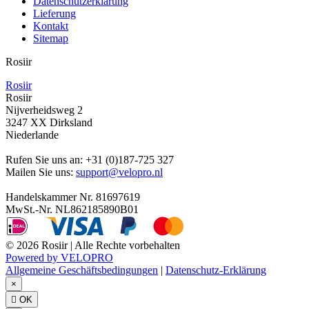
Datenschutzerklärung
Lieferung
Kontakt
Sitemap
Rosiir
Rosiir
Rosiir
Nijverheidsweg 2
3247 XX Dirksland
Niederlande
Rufen Sie uns an:
+31 (0)187-725 327
Mailen Sie uns:
support@velopro.nl
Handelskammer Nr. 81697619
MwSt.-Nr. NL862185890B01
© 2026 Rosiir | Alle Rechte vorbehalten
Powered by VELOPRO
Allgemeine Geschäftsbedingungen
|
Datenschutz-Erklärung
×

OK