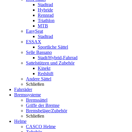
Stadtrad
Hybride
Rennrad
Triathlon
MTB
EasySeat
Stadtrad
ESSAX
Sportliche Sättel
Selle Bassano
Stadt/Hybrid-Fahrrad
Sattelstützen und Zubehör
Kinekt
Redshift
Andere Sättel
Schließen
Fahrräder
Bremssysteme
Bremssättel
Griffe der Bremse
Bremsbeläge/Zubehör
Schließen
Helme
CASCO Helme
Zubehör