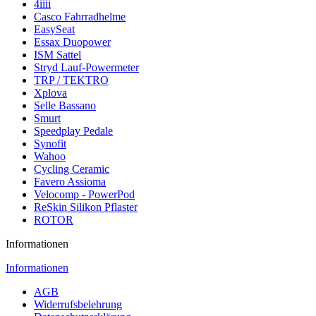
4iiii
Casco Fahrradhelme
EasySeat
Essax Duopower
ISM Sattel
Stryd Lauf-Powermeter
TRP / TEKTRO
Xplova
Selle Bassano
Smurt
Speedplay Pedale
Synofit
Wahoo
Cycling Ceramic
Favero Assioma
Velocomp - PowerPod
ReSkin Silikon Pflaster
ROTOR
Informationen
Informationen
AGB
Widerrufsbelehrung