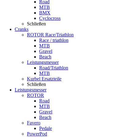
Road
MTB
BMX
Cyclocross
Schließen
Cranks
ROTOR Race/Triathlon
Race / triathlon
MTB
Gravel
Beach
Leistungsmesser
Road/Triathlon
MTB
Kurbel Ersatzteile
Schließen
Leistungsmesser
ROTOR
Road
MTB
Gravel
Beach
Favero
Pedale
PowerPod