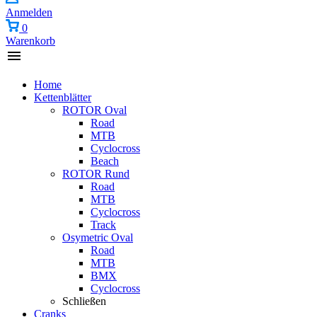
Anmelden
0
Warenkorb
Home
Kettenblätter
ROTOR Oval
Road
MTB
Cyclocross
Beach
ROTOR Rund
Road
MTB
Cyclocross
Track
Osymetric Oval
Road
MTB
BMX
Cyclocross
Schließen
Cranks