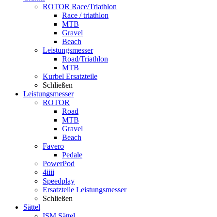
ROTOR Race/Triathlon
Race / triathlon
MTB
Gravel
Beach
Leistungsmesser
Road/Triathlon
MTB
Kurbel Ersatzteile
Schließen
Leistungsmesser
ROTOR
Road
MTB
Gravel
Beach
Favero
Pedale
PowerPod
4iiii
Speedplay
Ersatzteile Leistungsmesser
Schließen
Sättel
ISM Sättel