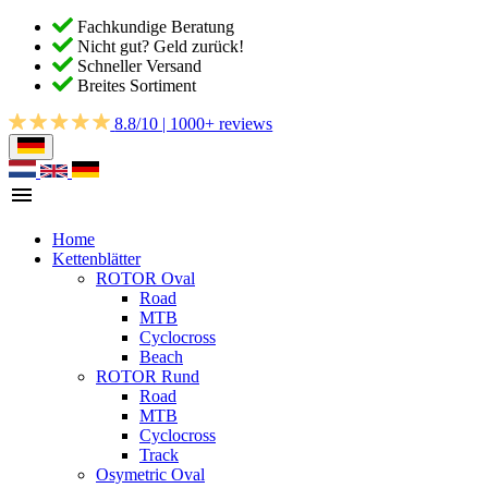
Fachkundige Beratung
Nicht gut? Geld zurück!
Schneller Versand
Breites Sortiment
8.8/10 | 1000+ reviews
Home
Kettenblätter
ROTOR Oval
Road
MTB
Cyclocross
Beach
ROTOR Rund
Road
MTB
Cyclocross
Track
Osymetric Oval