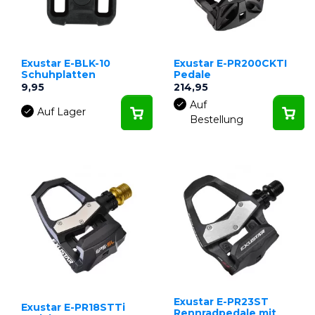
Exustar E-BLK-10
Exustar E-PR200CKTI
Schuhplatten
Pedale
Preis
Preis
9,95
214,95
Auf
Auf Lager
Bestellung
Exustar E-PR23ST
Exustar E-PR18STTi
Rennradpedale mit