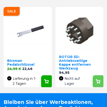
SALE
ROTOR 3D-
Birzman
Antriebsseitige
Pedalschlüssel
Kappe entfernen
Werkzeug
Verkaufspreis
Preis
24,95 €
22,46
Preis
94,95
Lieferung in 1-
Nicht auf
2 Tagen
Lager
Bleiben Sie über Werbeaktionen,