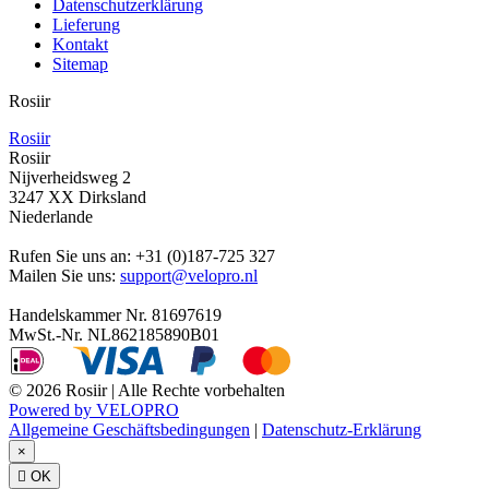
Datenschutzerklärung
Lieferung
Kontakt
Sitemap
Rosiir
Rosiir
Rosiir
Nijverheidsweg 2
3247 XX Dirksland
Niederlande
Rufen Sie uns an:
+31 (0)187-725 327
Mailen Sie uns:
support@velopro.nl
Handelskammer Nr. 81697619
MwSt.-Nr. NL862185890B01
© 2026 Rosiir | Alle Rechte vorbehalten
Powered by VELOPRO
Allgemeine Geschäftsbedingungen
|
Datenschutz-Erklärung
×

OK