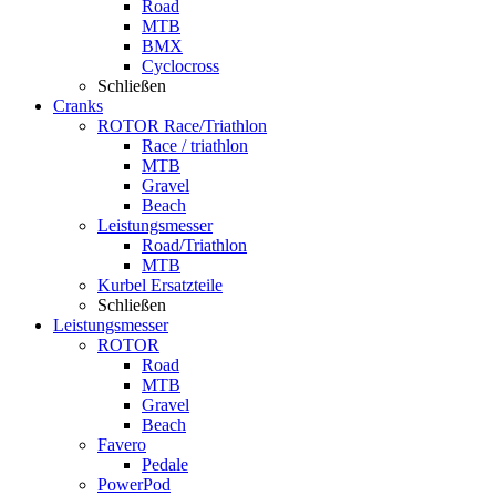
Road
MTB
BMX
Cyclocross
Schließen
Cranks
ROTOR Race/Triathlon
Race / triathlon
MTB
Gravel
Beach
Leistungsmesser
Road/Triathlon
MTB
Kurbel Ersatzteile
Schließen
Leistungsmesser
ROTOR
Road
MTB
Gravel
Beach
Favero
Pedale
PowerPod