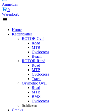
Anmelden
0
Warenkorb
Home
Kettenblätter
ROTOR Oval
Road
MTB
Cyclocross
Beach
ROTOR Rund
Road
MTB
Cyclocross
Track
Osymetric Oval
Road
MTB
BMX
Cyclocross
Schließen
Cranks