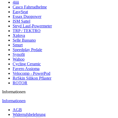
4iiii
Casco Fahrradhelme
EasySeat
Essax Duopower
ISM Sattel
Stryd Lauf-Powermeter
TRP / TEKTRO
Xplova
Selle Bassano
Smurt
Speedplay Pedale
Synofit
Wahoo
Cycling Ceramic
Favero Assioma
Velocomp - PowerPod
ReSkin Silikon Pflaster
ROTOR
Informationen
Informationen
AGB
Widerrufsbelehrung