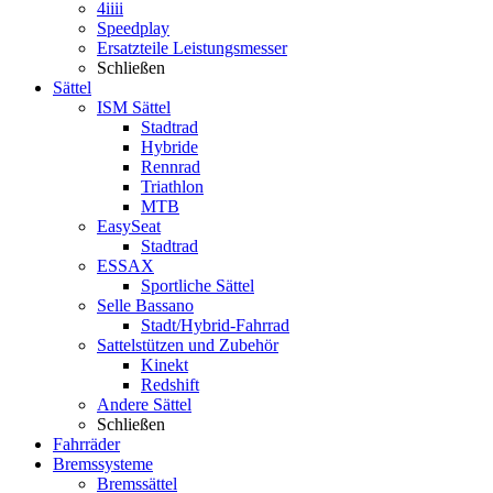
4iiii
Speedplay
Ersatzteile Leistungsmesser
Schließen
Sättel
ISM Sättel
Stadtrad
Hybride
Rennrad
Triathlon
MTB
EasySeat
Stadtrad
ESSAX
Sportliche Sättel
Selle Bassano
Stadt/Hybrid-Fahrrad
Sattelstützen und Zubehör
Kinekt
Redshift
Andere Sättel
Schließen
Fahrräder
Bremssysteme
Bremssättel