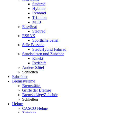
Stadtrad
Hybride
Rennrad
Triathlon
MTB
EasySeat
Stadtrad
ESSAX
Sportliche Sättel
Selle Bassano
Stadt/Hybrid-Fahrrad
Sattelstützen und Zubehör
Kinekt
Redshift
Andere Sättel
Schließen
Fahrräder
Bremssysteme
Bremssättel
Griffe der Bremse
Bremsbeläge/Zubehör
Schließen
Helme
CASCO Helme
Zubehör