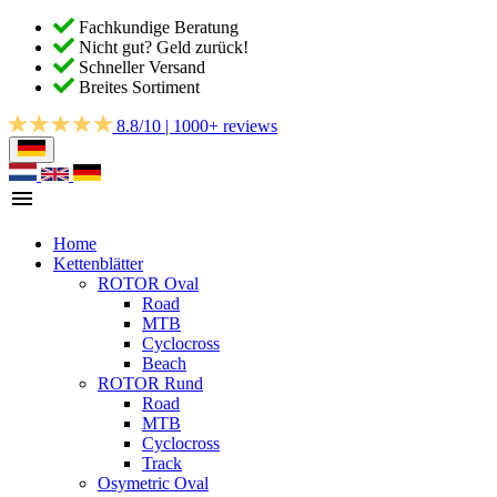
Fachkundige Beratung
Nicht gut? Geld zurück!
Schneller Versand
Breites Sortiment
8.8/10 | 1000+ reviews
Home
Kettenblätter
ROTOR Oval
Road
MTB
Cyclocross
Beach
ROTOR Rund
Road
MTB
Cyclocross
Track
Osymetric Oval