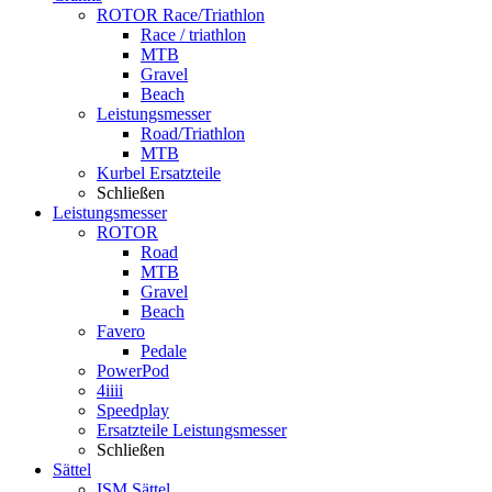
ROTOR Race/Triathlon
Race / triathlon
MTB
Gravel
Beach
Leistungsmesser
Road/Triathlon
MTB
Kurbel Ersatzteile
Schließen
Leistungsmesser
ROTOR
Road
MTB
Gravel
Beach
Favero
Pedale
PowerPod
4iiii
Speedplay
Ersatzteile Leistungsmesser
Schließen
Sättel
ISM Sättel