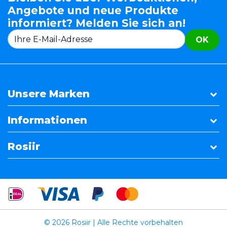
Angebote und neue Produkte
informiert? Melden Sie sich an!
OK
Unsere Marken
Informationen
Rosiir
© 2026 Rosiir | Alle Rechte vorbehalten