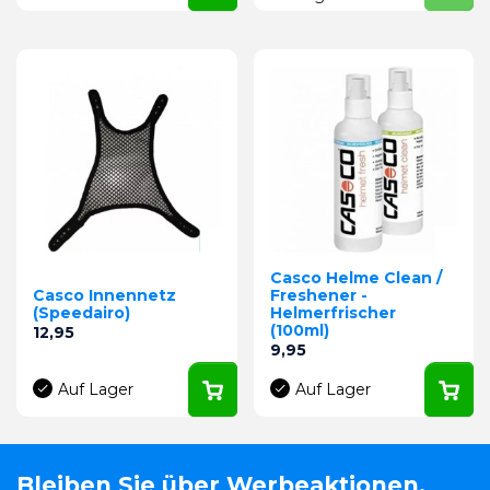
Casco Helme Clean /
Casco Innennetz
Freshener -
(Speedairo)
Helmerfrischer
(100ml)
Preis
12,95
Preis
9,95
Auf Lager
Auf Lager
Bleiben Sie über Werbeaktionen,