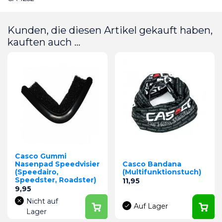
Kunden, die diesen Artikel gekauft haben,
kauften auch ...
Casco Gummi
Nasenpad Speedvisier
Casco Bandana
(Speedairo,
(Multifunktionstuch)
Speedster, Roadster)
Preis
11,95
Preis
9,95
Nicht auf
Auf Lager
Lager