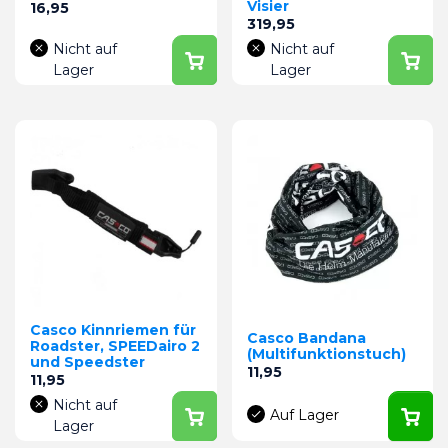
Visier
Preis
16,95
Preis
319,95
Nicht auf
Nicht auf
Lager
Lager
Casco Kinnriemen für
Casco Bandana
Roadster, SPEEDairo 2
(Multifunktionstuch)
und Speedster
Preis
11,95
Preis
11,95
Nicht auf
Auf Lager
Lager