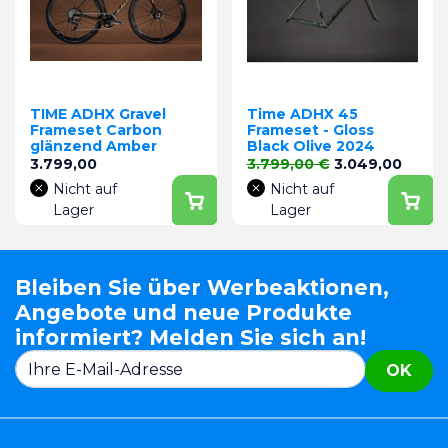
TIME ADHX Gravel
Time ADHX 45
Frameset Carbon
Frameset - Gloss
glänzend Amber
Black Olive 2024
Preis
Verkaufspreis
Preis
3.799,00
3.799,00 €
3.049,00
Nicht auf
Nicht auf
Lager
Lager
Bleiben Sie über Werbeaktionen,
Angebote und neue Produkte
informiert? Melden Sie sich an!
OK