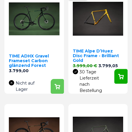
TIME Alpe D’Huez
Disc Frame - Brilliant
TIME ADHX Gravel
Gold
Frameset Carbon
glänzend Forest
Verkaufspreis
Preis
3.999,00 €
3.799,05
Preis
3.799,00
30 Tage
Lieferzeit
Nicht auf
nach
Lager
Bestellung