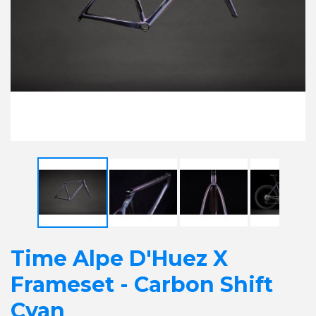
Time Alpe D'Huez X
Frameset - Carbon Shift
Cyan