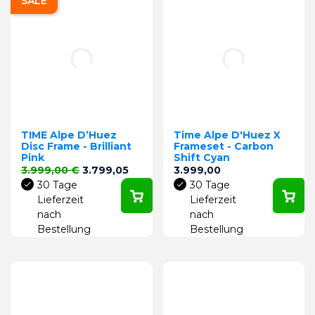
SALE
TIME Alpe D’Huez
Time Alpe D'Huez X
Disc Frame - Brilliant
Frameset - Carbon
Pink
Shift Cyan
Verkaufspreis
Preis
Preis
3.999,00 €
3.799,05
3.999,00
30 Tage
30 Tage
Lieferzeit
Lieferzeit
nach
nach
Bestellung
Bestellung