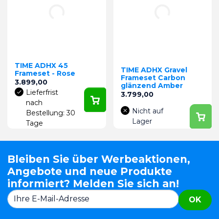
TIME ADHX 45
TIME ADHX Gravel
Frameset - Rose
Frameset Carbon
Preis
3.899,00
glänzend Amber
Lieferfrist
Preis
3.799,00
nach
Nicht auf
Bestellung: 30
Lager
Tage
Bleiben Sie über Werbeaktionen,
Angebote und neue Produkte
informiert? Melden Sie sich an!
OK