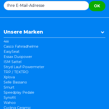
OK
Unsere Marken
4iiii
Casco Fahrradhelme
EasySeat
Essax Duopower
ISM Sattel
Stryd Lauf-Powermeter
TRP / TEKTRO
Xplova
Selle Bassano
Smurt
Speedplay Pedale
Synofit
Wahoo
Cycling Ceramic