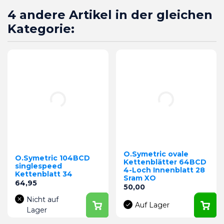
4 andere Artikel in der gleichen
Kategorie:
O.Symetric ovale
O.Symetric 104BCD
Kettenblätter 64BCD
singlespeed
4-Loch Innenblatt 28
Kettenblatt 34
Sram XO
Preis
64,95
Preis
50,00
Nicht auf
Auf Lager
Lager