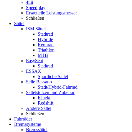
4iiii
Speedplay
Ersatzteile Leistungsmesser
Schließen
Sättel
ISM Sättel
Stadtrad
Hybride
Rennrad
Triathlon
MTB
EasySeat
Stadtrad
ESSAX
Sportliche Sättel
Selle Bassano
Stadt/Hybrid-Fahrrad
Sattelstützen und Zubehör
Kinekt
Redshift
Andere Sättel
Schließen
Fahrräder
Bremssysteme
Bremssättel