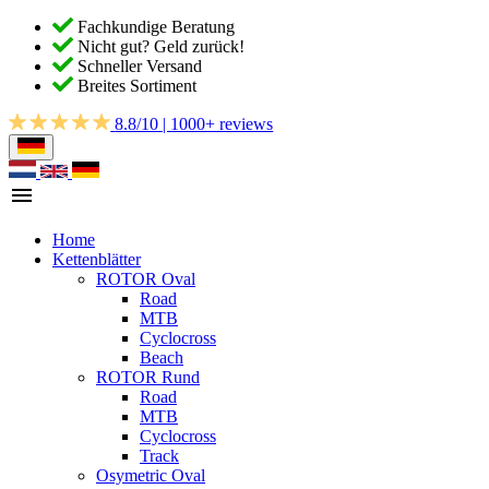
Fachkundige Beratung
Nicht gut? Geld zurück!
Schneller Versand
Breites Sortiment
8.8/10 | 1000+ reviews
Home
Kettenblätter
ROTOR Oval
Road
MTB
Cyclocross
Beach
ROTOR Rund
Road
MTB
Cyclocross
Track
Osymetric Oval