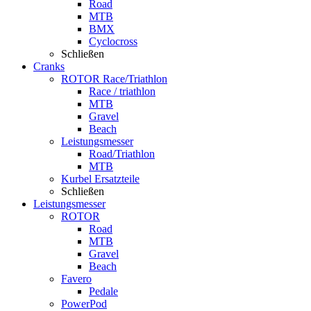
Road
MTB
BMX
Cyclocross
Schließen
Cranks
ROTOR Race/Triathlon
Race / triathlon
MTB
Gravel
Beach
Leistungsmesser
Road/Triathlon
MTB
Kurbel Ersatzteile
Schließen
Leistungsmesser
ROTOR
Road
MTB
Gravel
Beach
Favero
Pedale
PowerPod