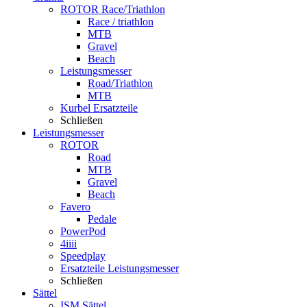
ROTOR Race/Triathlon
Race / triathlon
MTB
Gravel
Beach
Leistungsmesser
Road/Triathlon
MTB
Kurbel Ersatzteile
Schließen
Leistungsmesser
ROTOR
Road
MTB
Gravel
Beach
Favero
Pedale
PowerPod
4iiii
Speedplay
Ersatzteile Leistungsmesser
Schließen
Sättel
ISM Sättel