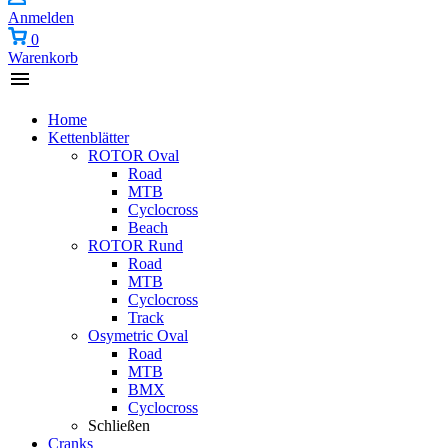
Anmelden
0
Warenkorb
Home
Kettenblätter
ROTOR Oval
Road
MTB
Cyclocross
Beach
ROTOR Rund
Road
MTB
Cyclocross
Track
Osymetric Oval
Road
MTB
BMX
Cyclocross
Schließen
Cranks