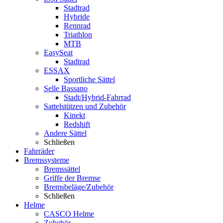
Stadtrad
Hybride
Rennrad
Triathlon
MTB
EasySeat
Stadtrad
ESSAX
Sportliche Sättel
Selle Bassano
Stadt/Hybrid-Fahrrad
Sattelstützen und Zubehör
Kinekt
Redshift
Andere Sättel
Schließen
Fahrräder
Bremssysteme
Bremssättel
Griffe der Bremse
Bremsbeläge/Zubehör
Schließen
Helme
CASCO Helme
Zubehör